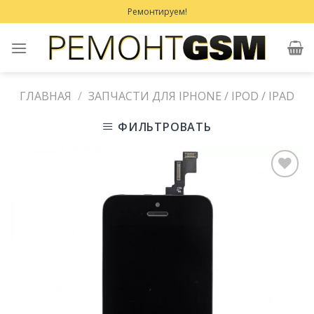
Skip
Ремонтируем!
to
content
ГЛАВНАЯ
/
ЗАПЧАСТИ ДЛЯ IPHONE / IPOD / IPAD
ФИЛЬТРОВАТЬ
Добавить
в
Избранное