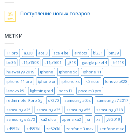
Поступление новых товаров
05
nov.
МЕТКИ
11 pro
a328
ace 3
ace 4 lte
airdots
bl231
bm39
bn36
c11p1508
c11p1601
g313
google pixel 4
h4113
huawei y9 2019
iphone
iphone 5c
iphone 11
iphone 11 pro
iphone xr
iphone xs
k5 note
lenovo a328
lenovo k5
lightning red
poco f1
poco m3 pro
redmi note 9 pro 5g
s7270
samsung a05s
samsung a7 2017
samsung a25
samsung a35
samsung a55
samsung g318
samsung s7270
xa2 ultra
xperia xa2
xr
xs
y9 2019
zd552kl
zd553kl
ze520kl
zenfone 3 max
zenfone max