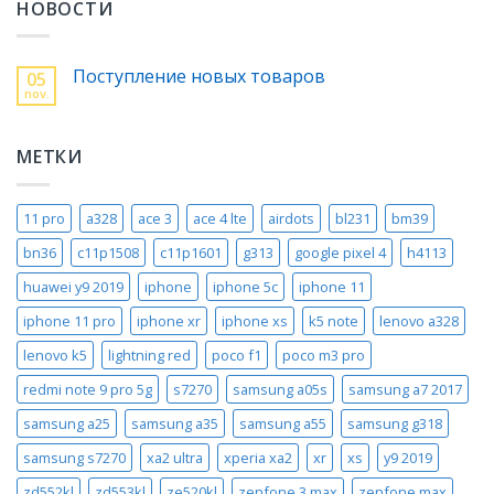
НОВОСТИ
Поступление новых товаров
05
nov.
МЕТКИ
11 pro
a328
ace 3
ace 4 lte
airdots
bl231
bm39
bn36
c11p1508
c11p1601
g313
google pixel 4
h4113
huawei y9 2019
iphone
iphone 5c
iphone 11
iphone 11 pro
iphone xr
iphone xs
k5 note
lenovo a328
lenovo k5
lightning red
poco f1
poco m3 pro
redmi note 9 pro 5g
s7270
samsung a05s
samsung a7 2017
samsung a25
samsung a35
samsung a55
samsung g318
samsung s7270
xa2 ultra
xperia xa2
xr
xs
y9 2019
zd552kl
zd553kl
ze520kl
zenfone 3 max
zenfone max