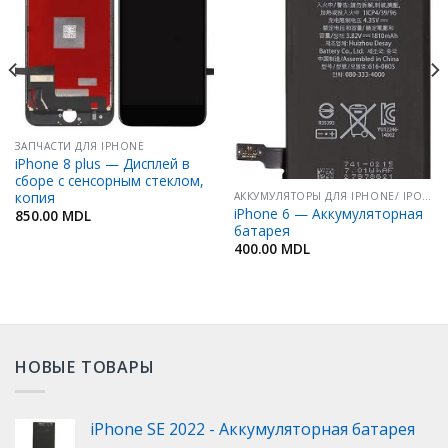
Избранное
Избранное
ЗАПЧАСТИ ДЛЯ IPHONE
iPhone 8 plus — Дисплей в
сборе с сенсорным стеклом,
копия
АККУМУЛЯТОРЫ ДЛЯ IPHONE/ IPOD/ IPAD
iPhone 6 — Аккумуляторная
850.00
MDL
батарея
400.00
MDL
НОВЫЕ ТОВАРЫ
iPhone SE 2022 - Аккумуляторная батарея