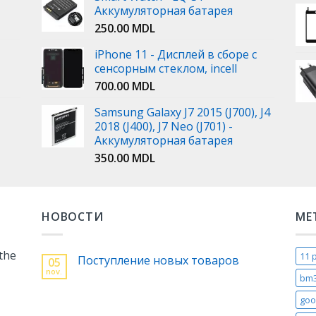
Аккумуляторная батарея
250.00
MDL
iPhone 11 - Дисплей в сборе с
сенсорным стеклом, incell
700.00
MDL
Samsung Galaxy J7 2015 (J700), J4
2018 (J400), J7 Neo (J701) -
Аккумуляторная батарея
350.00
MDL
НОВОСТИ
МЕ
 the
11 
Поступление новых товаров
05
nov.
bm
goo