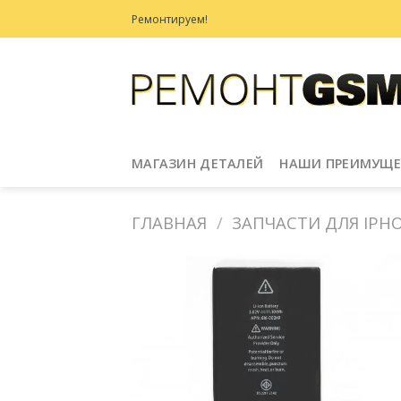
Skip
Ремонтируем!
to
content
МАГАЗИН ДЕТАЛЕЙ
НАШИ ПРЕИМУЩЕ
ГЛАВНАЯ
/
ЗАПЧАСТИ ДЛЯ IPHON
Добавить
в
Избранное