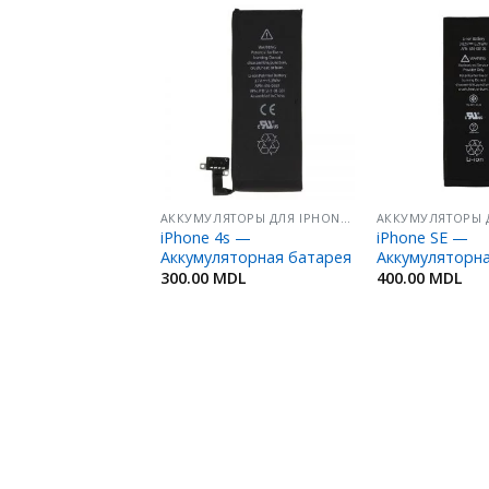
Добавить
Добавить
в
в
Избранное
Избранное
И ДЛЯ IPHONE
АККУМУЛЯТОРЫ ДЛЯ IPHONE/ IPOD/ IPAD
 X — Дисплей в
iPhone 4s —
iPhone SE —
с сенсорным
Аккумуляторная батарея
Аккумуляторн
, incell
300.00
MDL
400.00
MDL
MDL