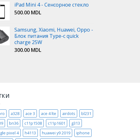
iPad Mini 4 - Сенсорное стекло
500.00
MDL
Samsung, Xiaomi, Huawei, Oppo -
Блок питания Type-c quick
charge 25W
300.00
MDL
ТКИ
pro
a328
ace 3
ace 4 lte
airdots
bl231
39
bn36
c11p1508
c11p1601
g313
gle pixel 4
h4113
huawei y9 2019
iphone