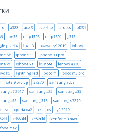
ТКИ
pro
a328
ace 3
ace 4 lte
airdots
bl231
39
bn36
c11p1508
c11p1601
g313
gle pixel 4
h4113
huawei y9 2019
iphone
one 5c
iphone 11
iphone 11 pro
one xr
iphone xs
k5 note
lenovo a328
ovo k5
lightning red
poco f1
poco m3 pro
mi note 9 pro 5g
s7270
samsung a05s
sung a7 2017
samsung a25
samsung a35
sung a55
samsung g318
samsung s7270
ultra
xperia xa2
xr
xs
y9 2019
52kl
zd553kl
ze520kl
zenfone 3 max
fone max