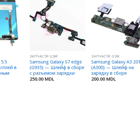
Добавить
Добавить
Добавит
в
в
в
Избранное
Избранное
Избранн
ЗАПЧАСТИ GSM
ЗАПЧАСТИ GSM
 5.5
Samsung Galaxy S7 edge
Samsung Galaxy A3 20
исплей в
(G935) — Шлейф в сборе
(A300) — Шлейф на
рным
с разъемом зарядки
зарядку в сборе
250.00
MDL
200.00
MDL