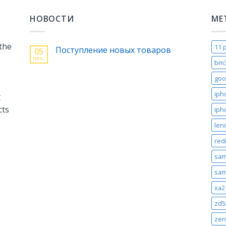
НОВОСТИ
МЕ
 the
11 
Поступление новых товаров
05
nov.
bm
goo
iph
t
cts
iph
len
red
sam
sam
xa2 
zd5
zen