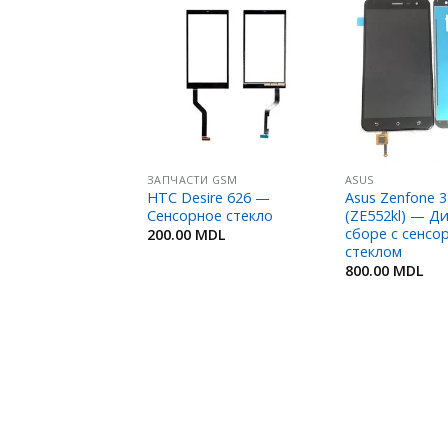
Добавить
Добавить
в
в
Избранное
Избранное
ТИ GSM
ЗАПЧАСТИ GSM
ASUS
e A9 — Стекло
HTC Desire 626 —
Asus Zenfone 3
я
Сенсорное стекло
(ZE552kl) — Д
сборе с сенсо
MDL
200.00
MDL
стеклом
800.00
MDL