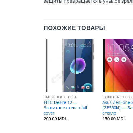
защиты превращается в унылое зрели
ПОХОЖИЕ ТОВАРЫ
Добавить
Добавить
в
в
Избранное
Избранное
ЫЕ СТЕКЛА
ЗАЩИТНЫЕ СТЕКЛА
ЗАЩИТНЫЕ СТЕК
sire 816 —
HTC Desire 12 —
Asus ZenFone 2
ое стекло
Защитное стекло full
(ZE550kl) — З
cover
стекло
MDL
200.00
MDL
150.00
MDL