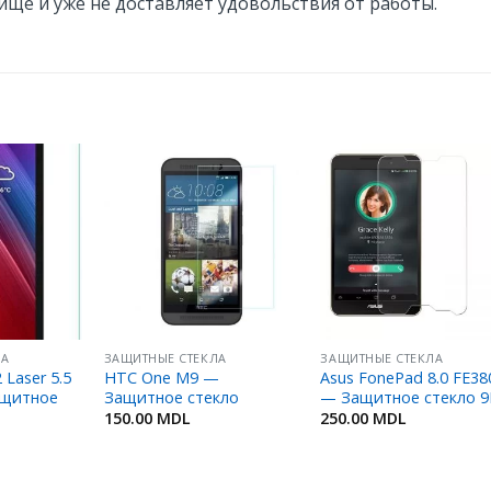
ще и уже не доставляет удовольствия от работы.
Добавить
Добавить
Добавит
в
в
в
Избранное
Избранное
Избранн
ЛА
ЗАЩИТНЫЕ СТЕКЛА
ЗАЩИТНЫЕ СТЕКЛА
 Laser 5.5
HTC One M9 —
Asus FonePad 8.0 FE38
ащитное
Защитное стекло
— Защитное стекло 
150.00
MDL
250.00
MDL