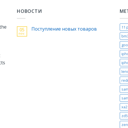
НОВОСТИ
МЕ
 the
11 
Поступление новых товаров
05
nov.
bm
goo
iph
t
cts
iph
len
red
sam
sam
xa2 
zd5
zen