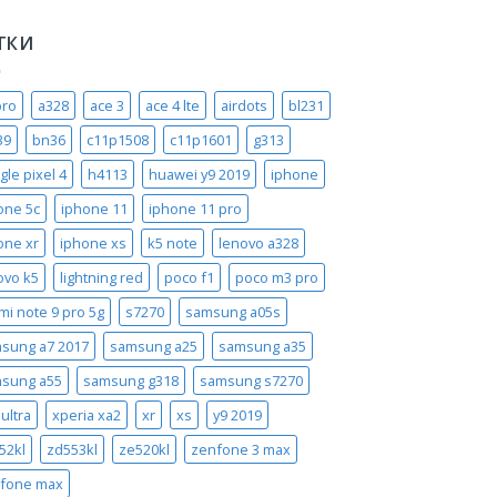
ТКИ
pro
a328
ace 3
ace 4 lte
airdots
bl231
39
bn36
c11p1508
c11p1601
g313
gle pixel 4
h4113
huawei y9 2019
iphone
one 5c
iphone 11
iphone 11 pro
one xr
iphone xs
k5 note
lenovo a328
ovo k5
lightning red
poco f1
poco m3 pro
mi note 9 pro 5g
s7270
samsung a05s
sung a7 2017
samsung a25
samsung a35
sung a55
samsung g318
samsung s7270
ultra
xperia xa2
xr
xs
y9 2019
52kl
zd553kl
ze520kl
zenfone 3 max
fone max