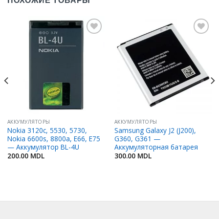
ПОХОЖИЕ ТОВАРЫ
Добавить
Добавить
в
в
Избранное
Избранное
АККУМУЛЯТОРЫ
АККУМУЛЯТОРЫ
Nokia 3120c, 5530, 5730,
Samsung Galaxy J2 (J200),
Nokia 6600s, 8800a, E66, E75
G360, G361 —
— Аккумулятор BL-4U
Аккумуляторная батарея
200.00
MDL
300.00
MDL