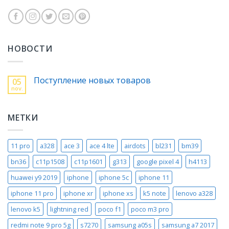
НОВОСТИ
Поступление новых товаров
05
nov.
МЕТКИ
11 pro
a328
ace 3
ace 4 lte
airdots
bl231
bm39
bn36
c11p1508
c11p1601
g313
google pixel 4
h4113
huawei y9 2019
iphone
iphone 5c
iphone 11
iphone 11 pro
iphone xr
iphone xs
k5 note
lenovo a328
lenovo k5
lightning red
poco f1
poco m3 pro
redmi note 9 pro 5g
s7270
samsung a05s
samsung a7 2017