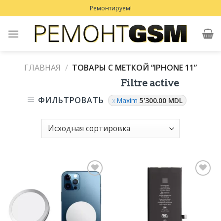
Skip
Ремонтируем!
to
content
ГЛАВНАЯ
/
ТОВАРЫ С МЕТКОЙ “IPHONE 11”
Filtre active
ФИЛЬТРОВАТЬ
Maxim
5'300.00
MDL
Добавить
Добавить
в
в
Избранное
Избранное