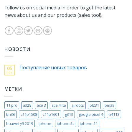
Follow us on social media in order to get the latest
news about us and our products (sales too!).
НОВОСТИ
Поступление новых товаров
05
nov.
МЕТКИ
11 pro
a328
ace 3
ace 4 lte
airdots
bl231
bm39
bn36
c11p1508
c11p1601
g313
google pixel 4
h4113
huawei y9 2019
iphone
iphone 5c
iphone 11