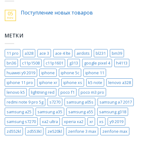
Поступление новых товаров
05
nov.
МЕТКИ
11 pro
a328
ace 3
ace 4 lte
airdots
bl231
bm39
bn36
c11p1508
c11p1601
g313
google pixel 4
h4113
huawei y9 2019
iphone
iphone 5c
iphone 11
iphone 11 pro
iphone xr
iphone xs
k5 note
lenovo a328
lenovo k5
lightning red
poco f1
poco m3 pro
redmi note 9 pro 5g
s7270
samsung a05s
samsung a7 2017
samsung a25
samsung a35
samsung a55
samsung g318
samsung s7270
xa2 ultra
xperia xa2
xr
xs
y9 2019
zd552kl
zd553kl
ze520kl
zenfone 3 max
zenfone max