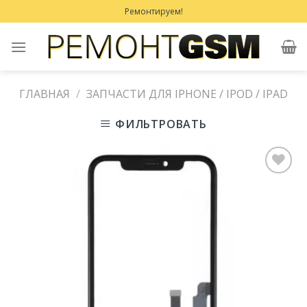
Skip
Ремонтируем!
to
content
ГЛАВНАЯ
/
ЗАПЧАСТИ ДЛЯ IPHONE / IPOD / IPAD
ФИЛЬТРОВАТЬ
Добавить
в
Избранное