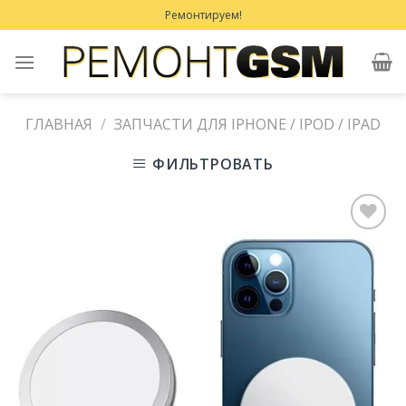
Skip
Ремонтируем!
to
content
ГЛАВНАЯ
/
ЗАПЧАСТИ ДЛЯ IPHONE / IPOD / IPAD
ФИЛЬТРОВАТЬ
Добавить
в
Избранное