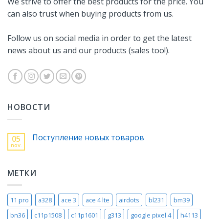
We strive to offer the best products for the price. You
can also trust when buying products from us.
Follow us on social media in order to get the latest
news about us and our products (sales too!).
НОВОСТИ
Поступление новых товаров
05
nov.
МЕТКИ
11 pro
a328
ace 3
ace 4 lte
airdots
bl231
bm39
bn36
c11p1508
c11p1601
g313
google pixel 4
h4113