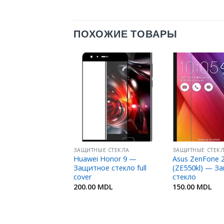
ПОХОЖИЕ ТОВАРЫ
Добавить
Добавить
в
в
Избранное
Избранное
ЫЕ СТЕКЛА
ЗАЩИТНЫЕ СТЕКЛА
ЗАЩИТНЫЕ СТЕК
ne M10 —
Huawei Honor 9 —
Asus ZenFone 2
ое стекло
Защитное стекло full
(ZE550kl) — З
cover
стекло
MDL
200.00
MDL
150.00
MDL