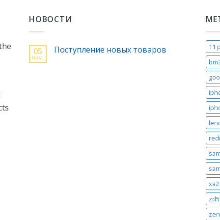
НОВОСТИ
МЕ
 the
11 
Поступление новых товаров
05
nov.
bm
goo
iph
t
cts
iph
len
red
sam
sam
xa2 
zd5
zen