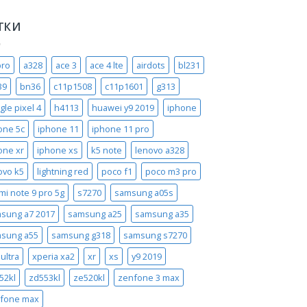
ТКИ
pro
a328
ace 3
ace 4 lte
airdots
bl231
39
bn36
c11p1508
c11p1601
g313
gle pixel 4
h4113
huawei y9 2019
iphone
one 5c
iphone 11
iphone 11 pro
one xr
iphone xs
k5 note
lenovo a328
ovo k5
lightning red
poco f1
poco m3 pro
mi note 9 pro 5g
s7270
samsung a05s
sung a7 2017
samsung a25
samsung a35
sung a55
samsung g318
samsung s7270
ultra
xperia xa2
xr
xs
y9 2019
52kl
zd553kl
ze520kl
zenfone 3 max
fone max