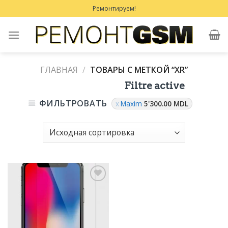
Skip
Ремонтируем!
to
content
ГЛАВНАЯ
/
ТОВАРЫ С МЕТКОЙ “XR”
Filtre active
ФИЛЬТРОВАТЬ
Maxim
5'300.00
MDL
Добавить
в
Избранное