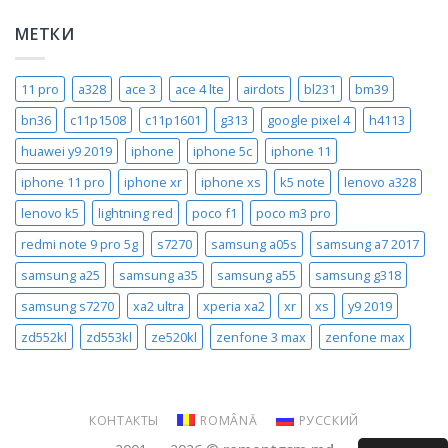
МЕТКИ
11 pro
a328
ace 3
ace 4 lte
airdots
bl231
bm39
bn36
c11p1508
c11p1601
g313
google pixel 4
h4113
huawei y9 2019
iphone
iphone 5c
iphone 11
iphone 11 pro
iphone xr
iphone xs
k5 note
lenovo a328
lenovo k5
lightning red
poco f1
poco m3 pro
redmi note 9 pro 5g
s7270
samsung a05s
samsung a7 2017
samsung a25
samsung a35
samsung a55
samsung g318
samsung s7270
xa2 ultra
xperia xa2
xr
xs
y9 2019
zd552kl
zd553kl
ze520kl
zenfone 3 max
zenfone max
КОНТАКТЫ
ROMÂNĂ
РУССКИЙ