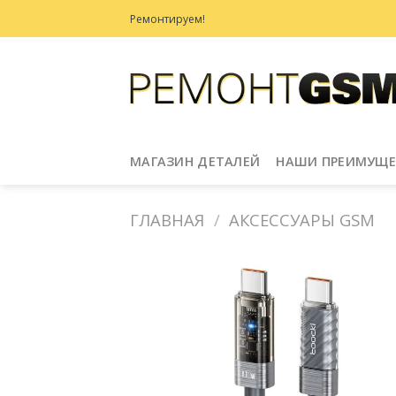
Skip
Ремонтируем!
to
content
МАГАЗИН ДЕТАЛЕЙ
НАШИ ПРЕИМУЩЕ
ГЛАВНАЯ
/
АКСЕССУАРЫ GSM
Добавить
в
Избранное