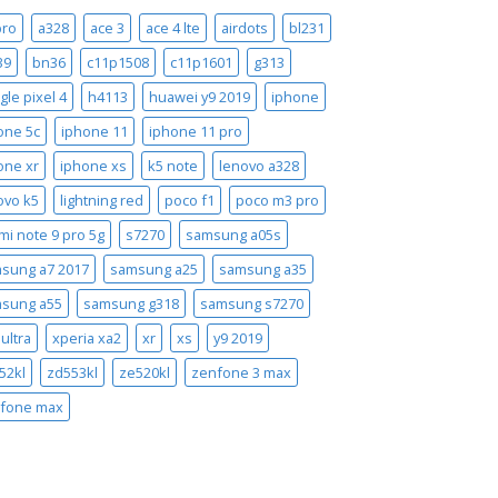
pro
a328
ace 3
ace 4 lte
airdots
bl231
39
bn36
c11p1508
c11p1601
g313
gle pixel 4
h4113
huawei y9 2019
iphone
one 5c
iphone 11
iphone 11 pro
one xr
iphone xs
k5 note
lenovo a328
ovo k5
lightning red
poco f1
poco m3 pro
mi note 9 pro 5g
s7270
samsung a05s
sung a7 2017
samsung a25
samsung a35
sung a55
samsung g318
samsung s7270
ultra
xperia xa2
xr
xs
y9 2019
52kl
zd553kl
ze520kl
zenfone 3 max
fone max