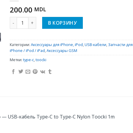
200.00
MDL
Количество iPhone, Samsung, Xiaomi, Huawei, Oppo — U
В КОРЗИНУ
Категории:
Аксессуары для iPhone, iPod
,
USB-кабели
,
Запчасти для
iPhone / iPod / iPad
,
Аксессуары GSM
Метки:
type-c
,
toocki
o — USB-кабель Type-C to Type-C Nylon Toocki 1m