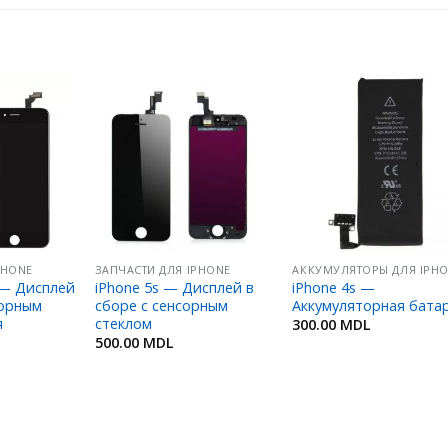
Добавить
Добавить
Добавит
в
в
в
Избранное
Избранное
Избранн
PHONE
ЗАПЧАСТИ ДЛЯ IPHONE
s — Дисплей
iPhone 5s — Дисплей в
iPhone 4s —
сорным
сборе с сенсорным
Аккумуляторная бата
я
стеклом
300.00
MDL
500.00
MDL