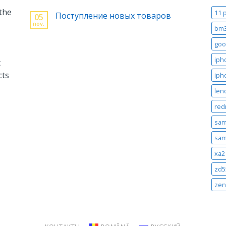
 the
11 
Поступление новых товаров
05
nov.
bm
goo
iph
t
cts
iph
len
red
sam
sam
xa2 
zd5
zen