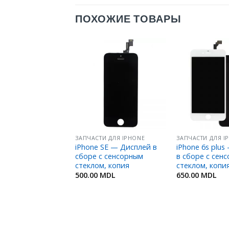
ПОХОЖИЕ ТОВАРЫ
Добавить
Добавить
в
в
Избранное
Избранное
И ДЛЯ IPHONE
ЗАПЧАСТИ ДЛЯ IPHONE
ЗАПЧАСТИ ДЛЯ I
 4s — Дисплей в
iPhone SE — Дисплей в
iPhone 6s plu
с сенсорным
сборе с сенсорным
в сборе с сен
м, копия
стеклом, копия
стеклом, копи
MDL
500.00
MDL
650.00
MDL