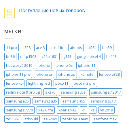
Поступление новых товаров
05
nov.
МЕТКИ
11 pro
a328
ace 3
ace 4 lte
airdots
bl231
bm39
bn36
c11p1508
c11p1601
g313
google pixel 4
h4113
huawei y9 2019
iphone
iphone 5c
iphone 11
iphone 11 pro
iphone xr
iphone xs
k5 note
lenovo a328
lenovo k5
lightning red
poco f1
poco m3 pro
redmi note 9 pro 5g
s7270
samsung a05s
samsung a7 2017
samsung a25
samsung a35
samsung a55
samsung g318
samsung s7270
xa2 ultra
xperia xa2
xr
xs
y9 2019
zd552kl
zd553kl
ze520kl
zenfone 3 max
zenfone max