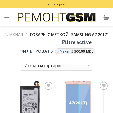
Skip
Ремонтируем!
to
content
ГЛАВНАЯ
/
ТОВАРЫ С МЕТКОЙ “SAMSUNG A7 2017”
Filtre active
ФИЛЬТРОВАТЬ
Maxim
5'300.00
MDL
Добавить
Добавить
в
в
Избранное
Избранное