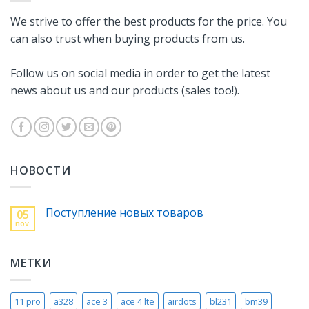
We strive to offer the best products for the price. You
can also trust when buying products from us.
Follow us on social media in order to get the latest
news about us and our products (sales too!).
НОВОСТИ
Поступление новых товаров
05
nov.
МЕТКИ
11 pro
a328
ace 3
ace 4 lte
airdots
bl231
bm39