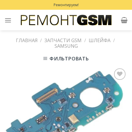
Skip
Ремонтируем!
to
content
ГЛАВНАЯ
/
ЗАПЧАСТИ GSM
/
ШЛЕЙФА
/
SAMSUNG
ФИЛЬТРОВАТЬ
Добавить
в
Избранное