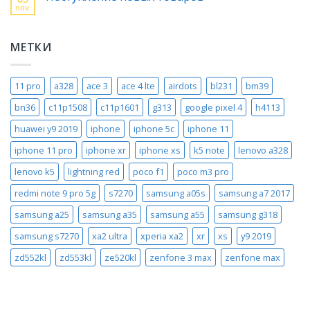
nov.
МЕТКИ
11 pro
a328
ace 3
ace 4 lte
airdots
bl231
bm39
bn36
c11p1508
c11p1601
g313
google pixel 4
h4113
huawei y9 2019
iphone
iphone 5c
iphone 11
iphone 11 pro
iphone xr
iphone xs
k5 note
lenovo a328
lenovo k5
lightning red
poco f1
poco m3 pro
redmi note 9 pro 5g
s7270
samsung a05s
samsung a7 2017
samsung a25
samsung a35
samsung a55
samsung g318
samsung s7270
xa2 ultra
xperia xa2
xr
xs
y9 2019
zd552kl
zd553kl
ze520kl
zenfone 3 max
zenfone max