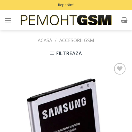
Treci
Reparăm!
la
conținut
ACASĂ
/
ACCESORII GSM
FILTREAZĂ
Adaugă
în
Favorite