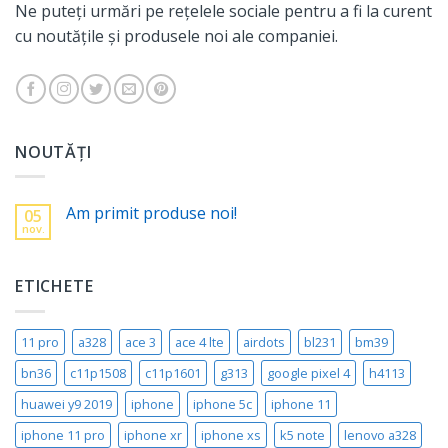
Ne puteți urmări pe rețelele sociale pentru a fi la curent
cu noutățile și produsele noi ale companiei.
NOUTĂȚI
Am primit produse noi!
05
nov.
ETICHETE
11 pro
a328
ace 3
ace 4 lte
airdots
bl231
bm39
bn36
c11p1508
c11p1601
g313
google pixel 4
h4113
huawei y9 2019
iphone
iphone 5c
iphone 11
iphone 11 pro
iphone xr
iphone xs
k5 note
lenovo a328