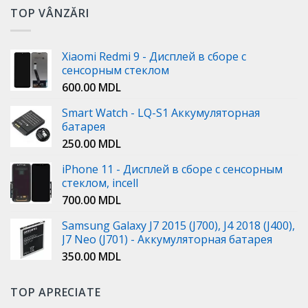
TOP VÂNZĂRI
Xiaomi Redmi 9 - Дисплей в сборе с
сенсорным стеклом
600.00
MDL
Smart Watch - LQ-S1 Аккумуляторная
батарея
250.00
MDL
iPhone 11 - Дисплей в сборе с сенсорным
стеклом, incell
700.00
MDL
Samsung Galaxy J7 2015 (J700), J4 2018 (J400),
J7 Neo (J701) - Аккумуляторная батарея
350.00
MDL
TOP APRECIATE