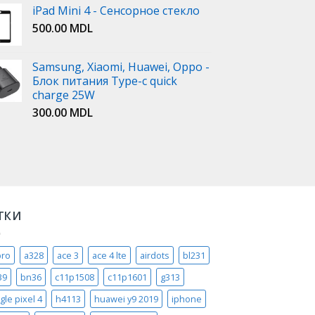
iPad Mini 4 - Сенсорное стекло
500.00
MDL
Samsung, Xiaomi, Huawei, Oppo -
Блок питания Type-c quick
charge 25W
300.00
MDL
ТКИ
pro
a328
ace 3
ace 4 lte
airdots
bl231
39
bn36
c11p1508
c11p1601
g313
gle pixel 4
h4113
huawei y9 2019
iphone