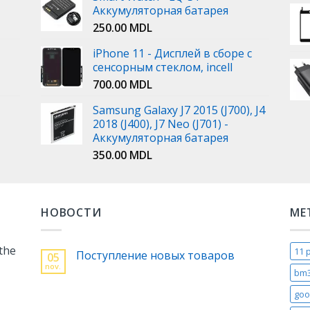
Аккумуляторная батарея
250.00
MDL
iPhone 11 - Дисплей в сборе с
сенсорным стеклом, incell
700.00
MDL
Samsung Galaxy J7 2015 (J700), J4
2018 (J400), J7 Neo (J701) -
Аккумуляторная батарея
350.00
MDL
НОВОСТИ
МЕ
 the
11 
Поступление новых товаров
05
nov.
bm
goo