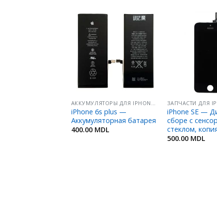
Добавить
Добавить
в
в
Избранное
Избранное
АККУМУЛЯТОРЫ ДЛЯ IPHONE/ IPOD/ IPAD
ЗАПЧАСТИ ДЛЯ I
iPhone 6s plus —
iPhone SE — Д
Аккумуляторная батарея
сборе с сенсо
АККУМУЛЯТОРЫ ДЛЯ IPHONE/ IPOD/ IPAD
стеклом, копи
400.00
MDL
 6 —
500.00
MDL
ляторная батарея
MDL