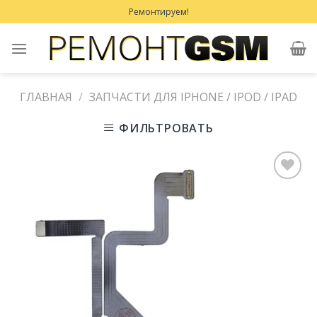
Skip
Ремонтируем!
to
content
ГЛАВНАЯ
/
ЗАПЧАСТИ ДЛЯ IPHONE / IPOD / IPAD
ФИЛЬТРОВАТЬ
Добавить
в
Избранное