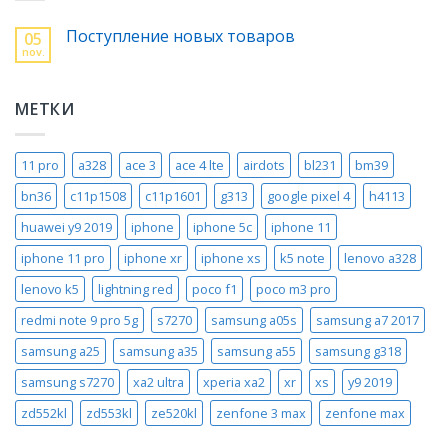
Поступление новых товаров
05
nov.
МЕТКИ
11 pro
a328
ace 3
ace 4 lte
airdots
bl231
bm39
bn36
c11p1508
c11p1601
g313
google pixel 4
h4113
huawei y9 2019
iphone
iphone 5c
iphone 11
iphone 11 pro
iphone xr
iphone xs
k5 note
lenovo a328
lenovo k5
lightning red
poco f1
poco m3 pro
redmi note 9 pro 5g
s7270
samsung a05s
samsung a7 2017
samsung a25
samsung a35
samsung a55
samsung g318
samsung s7270
xa2 ultra
xperia xa2
xr
xs
y9 2019
zd552kl
zd553kl
ze520kl
zenfone 3 max
zenfone max