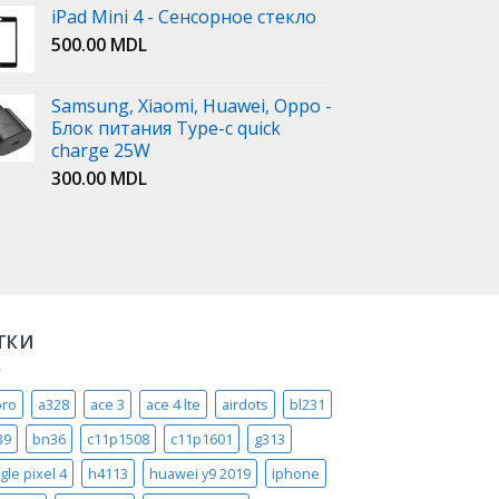
iPad Mini 4 - Сенсорное стекло
500.00
MDL
Samsung, Xiaomi, Huawei, Oppo -
Блок питания Type-c quick
charge 25W
300.00
MDL
ТКИ
pro
a328
ace 3
ace 4 lte
airdots
bl231
39
bn36
c11p1508
c11p1601
g313
gle pixel 4
h4113
huawei y9 2019
iphone