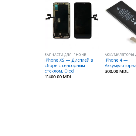
Добавить
Добавить
в
в
Избранное
Избранное
АККУМУЛЯТОРЫ ДЛЯ IPHONE/ IPOD/ IPAD
ЗАПЧАСТИ ДЛЯ IPHONE
 7 —
iPhone XS — Дисплей в
iPhone 4 —
ляторная батарея
сборе с сенсорным
Аккумуляторн
стеклом, Oled
MDL
300.00
MDL
1'400.00
MDL