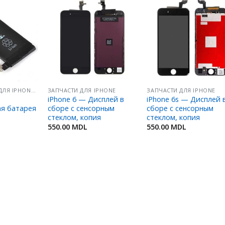
Добавить
Добавить
Добавит
в
в
в
Избранное
Избранное
Избранн
АККУМУЛЯТОРЫ ДЛЯ IPHONE/ IPOD/ IPAD
ЗАПЧАСТИ ДЛЯ IPHONE
ЗАПЧАСТИ ДЛЯ IPHONE
iPhone 6 — Дисплей в
iPhone 6s — Дисплей 
ая батарея
сборе с сенсорным
сборе с сенсорным
стеклом, копия
стеклом, копия
550.00
MDL
550.00
MDL