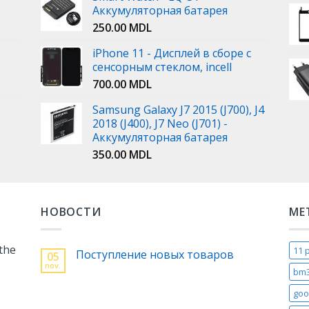
Аккумуляторная батарея
250.00
MDL
iPhone 11 - Дисплей в сборе с
сенсорным стеклом, incell
700.00
MDL
Samsung Galaxy J7 2015 (J700), J4
2018 (J400), J7 Neo (J701) -
Аккумуляторная батарея
350.00
MDL
НОВОСТИ
МЕ
 the
11 
Поступление новых товаров
05
nov.
bm
goo