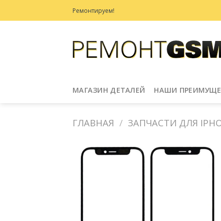
Skip
Ремонтируем!
to
content
МАГАЗИН ДЕТАЛЕЙ
НАШИ ПРЕИМУЩЕ
ГЛАВНАЯ
/
ЗАПЧАСТИ ДЛЯ IPHON
Добавить
в
Избранное