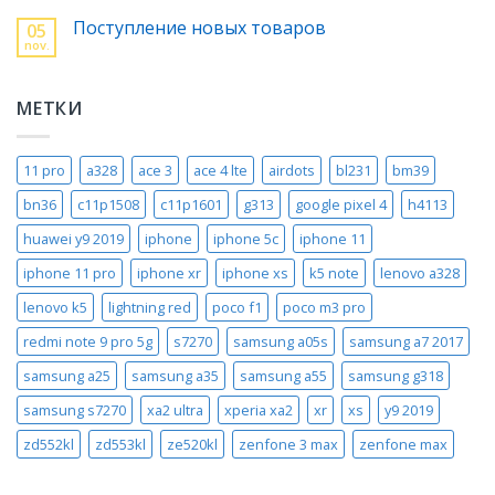
Поступление новых товаров
05
nov.
МЕТКИ
11 pro
a328
ace 3
ace 4 lte
airdots
bl231
bm39
bn36
c11p1508
c11p1601
g313
google pixel 4
h4113
huawei y9 2019
iphone
iphone 5c
iphone 11
iphone 11 pro
iphone xr
iphone xs
k5 note
lenovo a328
lenovo k5
lightning red
poco f1
poco m3 pro
redmi note 9 pro 5g
s7270
samsung a05s
samsung a7 2017
samsung a25
samsung a35
samsung a55
samsung g318
samsung s7270
xa2 ultra
xperia xa2
xr
xs
y9 2019
zd552kl
zd553kl
ze520kl
zenfone 3 max
zenfone max