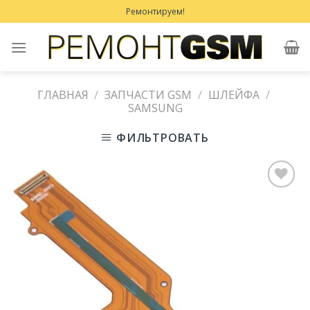
Skip
Ремонтируем!
to
content
ГЛАВНАЯ
/
ЗАПЧАСТИ GSM
/
ШЛЕЙФА
/
SAMSUNG
ФИЛЬТРОВАТЬ
Добавить
в
Избранное