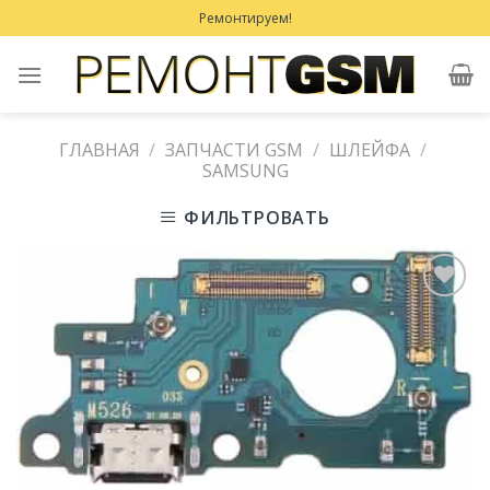
Skip
Ремонтируем!
to
content
ГЛАВНАЯ
/
ЗАПЧАСТИ GSM
/
ШЛЕЙФА
/
SAMSUNG
ФИЛЬТРОВАТЬ
Добавить
в
Избранное