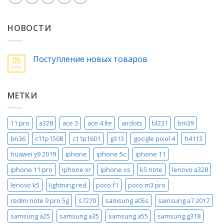
НОВОСТИ
Поступление новых товаров
05
nov.
МЕТКИ
11 pro
a328
ace 3
ace 4 lte
airdots
bl231
bm39
bn36
c11p1508
c11p1601
g313
google pixel 4
h4113
huawei y9 2019
iphone
iphone 5c
iphone 11
iphone 11 pro
iphone xr
iphone xs
k5 note
lenovo a328
lenovo k5
lightning red
poco f1
poco m3 pro
redmi note 9 pro 5g
s7270
samsung a05s
samsung a7 2017
samsung a25
samsung a35
samsung a55
samsung g318