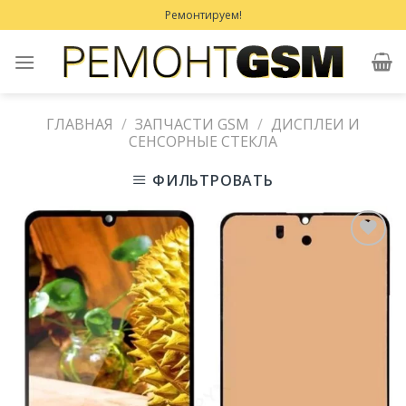
Skip
Ремонтируем!
to
content
ГЛАВНАЯ
/
ЗАПЧАСТИ GSM
/
ДИСПЛЕИ И
СЕНСОРНЫЕ СТЕКЛА
ФИЛЬТРОВАТЬ
Добавить
в
Избранное