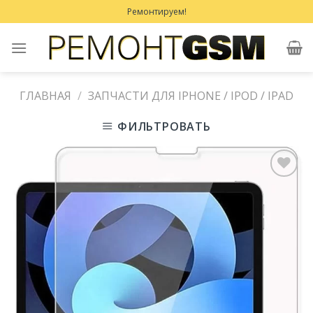
Skip
Ремонтируем!
to
content
ГЛАВНАЯ
/
ЗАПЧАСТИ ДЛЯ IPHONE / IPOD / IPAD
ФИЛЬТРОВАТЬ
Добавить
в
Избранное