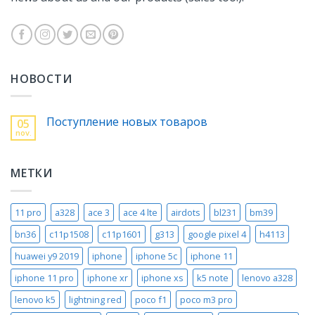
НОВОСТИ
Поступление новых товаров
05
nov.
МЕТКИ
11 pro
a328
ace 3
ace 4 lte
airdots
bl231
bm39
bn36
c11p1508
c11p1601
g313
google pixel 4
h4113
huawei y9 2019
iphone
iphone 5c
iphone 11
iphone 11 pro
iphone xr
iphone xs
k5 note
lenovo a328
lenovo k5
lightning red
poco f1
poco m3 pro