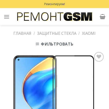
Skip
Ремонтируем!
to
content
ГЛАВНАЯ
/
ЗАЩИТНЫЕ СТЕКЛА
/
XIAOMI
ФИЛЬТРОВАТЬ
Добавить
в
Избранное