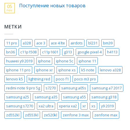
Поступление новых товаров
05
nov.
МЕТКИ
11 pro
a328
ace 3
ace 4 lte
airdots
bl231
bm39
bn36
c11p1508
c11p1601
g313
google pixel 4
h4113
huawei y9 2019
iphone
iphone 5c
iphone 11
iphone 11 pro
iphone xr
iphone xs
k5 note
lenovo a328
lenovo k5
lightning red
poco f1
poco m3 pro
redmi note 9 pro 5g
s7270
samsung a05s
samsung a7 2017
samsung a25
samsung a35
samsung a55
samsung g318
samsung s7270
xa2 ultra
xperia xa2
xr
xs
y9 2019
zd552kl
zd553kl
ze520kl
zenfone 3 max
zenfone max