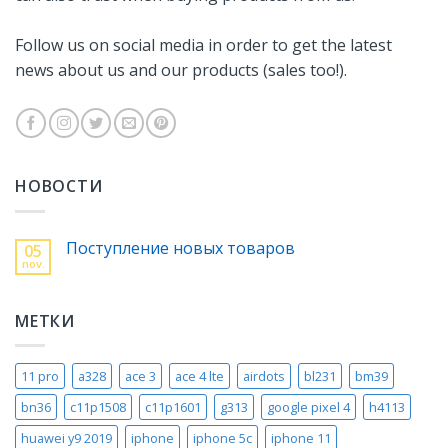
Follow us on social media in order to get the latest
news about us and our products (sales too!).
НОВОСТИ
Поступление новых товаров
05
nov.
МЕТКИ
11 pro
a328
ace 3
ace 4 lte
airdots
bl231
bm39
bn36
c11p1508
c11p1601
g313
google pixel 4
h4113
huawei y9 2019
iphone
iphone 5c
iphone 11