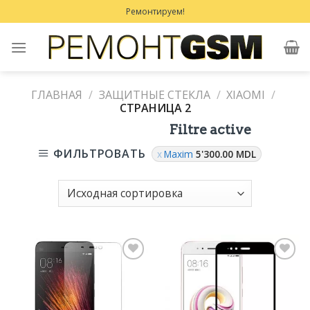
Skip
Ремонтируем!
to
content
ГЛАВНАЯ
/
ЗАЩИТНЫЕ СТЕКЛА
/
XIAOMI
/
СТРАНИЦА 2
Filtre active
ФИЛЬТРОВАТЬ
Maxim
5'300.00
MDL
Добавить
Добавить
в
в
Избранное
Избранное