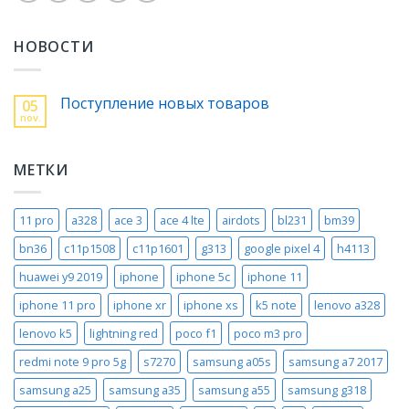
НОВОСТИ
Поступление новых товаров
05
nov.
МЕТКИ
11 pro
a328
ace 3
ace 4 lte
airdots
bl231
bm39
bn36
c11p1508
c11p1601
g313
google pixel 4
h4113
huawei y9 2019
iphone
iphone 5c
iphone 11
iphone 11 pro
iphone xr
iphone xs
k5 note
lenovo a328
lenovo k5
lightning red
poco f1
poco m3 pro
redmi note 9 pro 5g
s7270
samsung a05s
samsung a7 2017
samsung a25
samsung a35
samsung a55
samsung g318