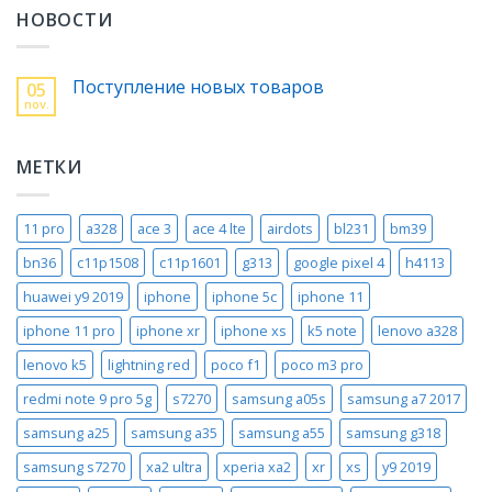
НОВОСТИ
Поступление новых товаров
05
nov.
МЕТКИ
11 pro
a328
ace 3
ace 4 lte
airdots
bl231
bm39
bn36
c11p1508
c11p1601
g313
google pixel 4
h4113
huawei y9 2019
iphone
iphone 5c
iphone 11
iphone 11 pro
iphone xr
iphone xs
k5 note
lenovo a328
lenovo k5
lightning red
poco f1
poco m3 pro
redmi note 9 pro 5g
s7270
samsung a05s
samsung a7 2017
samsung a25
samsung a35
samsung a55
samsung g318
samsung s7270
xa2 ultra
xperia xa2
xr
xs
y9 2019