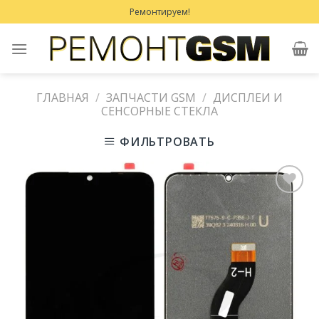
Skip
Ремонтируем!
to
content
ГЛАВНАЯ
/
ЗАПЧАСТИ GSM
/
ДИСПЛЕИ И
СЕНСОРНЫЕ СТЕКЛА
ФИЛЬТРОВАТЬ
Добавить
в
Избранное