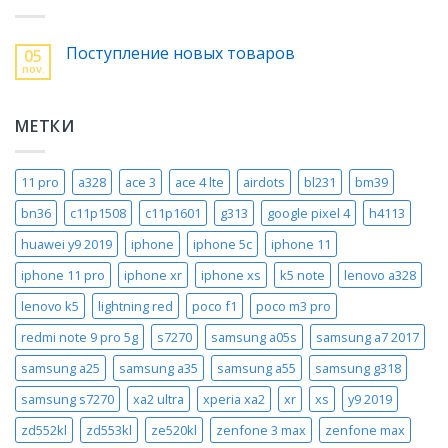
Поступление новых товаров
05
nov.
МЕТКИ
11 pro
a328
ace 3
ace 4 lte
airdots
bl231
bm39
bn36
c11p1508
c11p1601
g313
google pixel 4
h4113
huawei y9 2019
iphone
iphone 5c
iphone 11
iphone 11 pro
iphone xr
iphone xs
k5 note
lenovo a328
lenovo k5
lightning red
poco f1
poco m3 pro
redmi note 9 pro 5g
s7270
samsung a05s
samsung a7 2017
samsung a25
samsung a35
samsung a55
samsung g318
samsung s7270
xa2 ultra
xperia xa2
xr
xs
y9 2019
zd552kl
zd553kl
ze520kl
zenfone 3 max
zenfone max