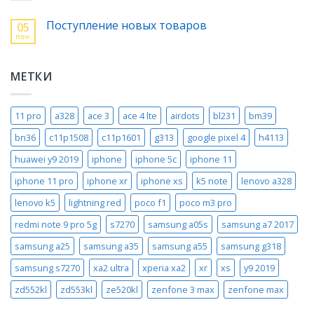
Поступление новых товаров
05
nov.
МЕТКИ
11 pro
a328
ace 3
ace 4 lte
airdots
bl231
bm39
bn36
c11p1508
c11p1601
g313
google pixel 4
h4113
huawei y9 2019
iphone
iphone 5c
iphone 11
iphone 11 pro
iphone xr
iphone xs
k5 note
lenovo a328
lenovo k5
lightning red
poco f1
poco m3 pro
redmi note 9 pro 5g
s7270
samsung a05s
samsung a7 2017
samsung a25
samsung a35
samsung a55
samsung g318
samsung s7270
xa2 ultra
xperia xa2
xr
xs
y9 2019
zd552kl
zd553kl
ze520kl
zenfone 3 max
zenfone max