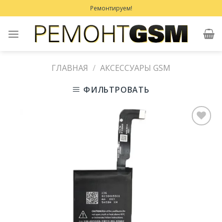
Skip
Ремонтируем!
to
content
ГЛАВНАЯ
/
АКСЕССУАРЫ GSM
ФИЛЬТРОВАТЬ
Добавить
в
Избранное