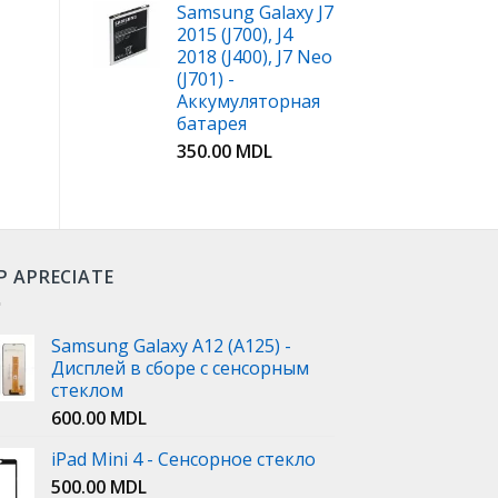
Samsung Galaxy J7
2015 (J700), J4
2018 (J400), J7 Neo
(J701) -
Аккумуляторная
батарея
350.00
MDL
P APRECIATE
Samsung Galaxy A12 (A125) -
Дисплей в сборе с сенсорным
стеклом
600.00
MDL
iPad Mini 4 - Сенсорное стекло
500.00
MDL