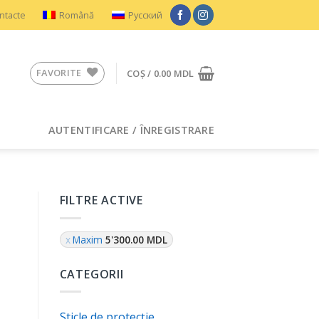
ntacte
Română
Русский
FAVORITE
COȘ /
0.00
MDL
AUTENTIFICARE / ÎNREGISTRARE
FILTRE ACTIVE
Maxim
5'300.00
MDL
CATEGORII
Sticle de protecție