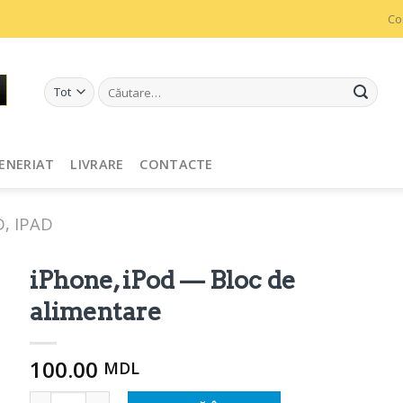
Co
Caută
după:
ENERIAT
LIVRARE
CONTACTE
D, IPAD
iPhone, iPod — Bloc de
alimentare
100.00
MDL
Cantitate iPhone, iPod - Блок питания