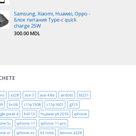
Samsung, Xiaomi, Huawei, Oppo -
Блок питания Type-c quick
charge 25W
300.00
MDL
ICHETE
pro
a328
ace 3
ace 4 lte
airdots
bl231
39
bn36
c11p1508
c11p1601
g313
gle pixel 4
h4113
huawei y9 2019
iphone
one 5c
iphone 11
iphone 11 pro
one xr
iphone xs
k5 note
lenovo a328