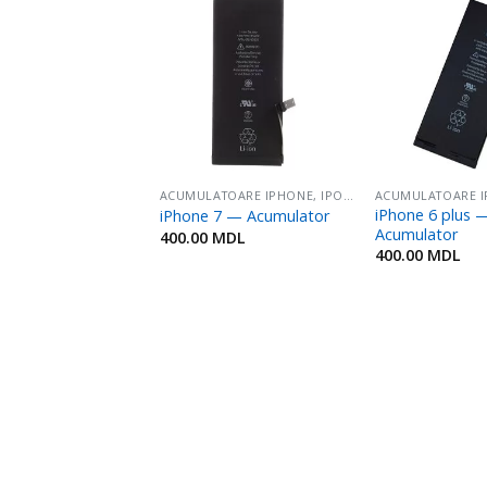
Adaugă
Adaugă
în
în
Favorite
Favorite
E SCHIMB IPHONE
ACUMULATOARE IPHONE, IPOD, IPAD
8 — Display în set
iPhone 6 plus 
iPhone 7 — Acumulator
ă senzorială/tactilă,
Acumulator
400.00
MDL
400.00
MDL
MDL