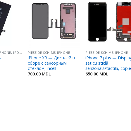
Adaugă
Adaugă
Adaug
în
în
în
Favorite
Favorite
Favori
ACUMULATOARE IPHONE, IPOD, IPAD
PIESE DE SCHIMB IPHONE
PIESE DE SCHIMB IPHONE
—
iPhone XR — Дисплей в
iPhone 7 plus — Display
сборе с сенсорным
set cu sticlă
стеклом, incell
senzorială/tactilă, copi
700.00
MDL
650.00
MDL