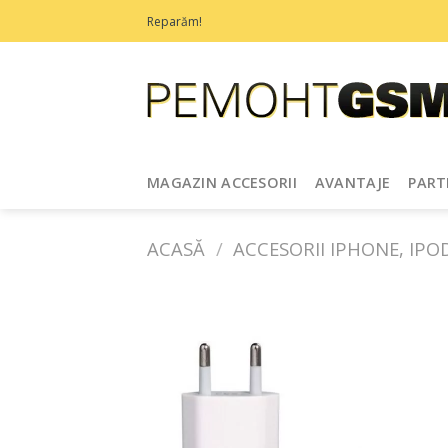
Treci
Reparăm!
la
conținut
MAGAZIN ACCESORII
AVANTAJE
PART
ACASĂ
/
ACCESORII IPHONE, IPO
Adaugă
în
Favorite