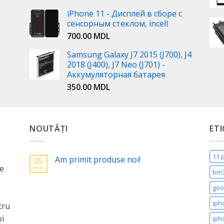
iPhone 11 - Дисплей в сборе с
сенсорным стеклом, incell
700.00
MDL
Samsung Galaxy J7 2015 (J700), J4
2018 (J400), J7 Neo (J701) -
Аккумуляторная батарея
350.00
MDL
NOUTĂȚI
ET
11 
Am primit produse noi!
05
ne
nov.
bm
goo
iph
tru
oi
iph