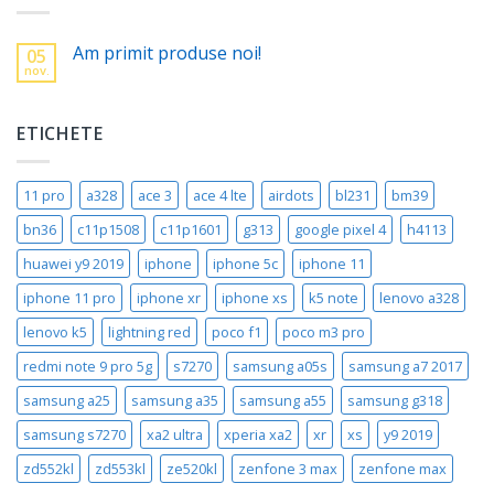
Am primit produse noi!
05
nov.
ETICHETE
11 pro
a328
ace 3
ace 4 lte
airdots
bl231
bm39
bn36
c11p1508
c11p1601
g313
google pixel 4
h4113
huawei y9 2019
iphone
iphone 5c
iphone 11
iphone 11 pro
iphone xr
iphone xs
k5 note
lenovo a328
lenovo k5
lightning red
poco f1
poco m3 pro
redmi note 9 pro 5g
s7270
samsung a05s
samsung a7 2017
samsung a25
samsung a35
samsung a55
samsung g318
samsung s7270
xa2 ultra
xperia xa2
xr
xs
y9 2019
zd552kl
zd553kl
ze520kl
zenfone 3 max
zenfone max