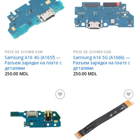
Adaugă
Adaugă
în
în
Favorite
Favorite
PIESE DE SCHIMB GSM
PIESE DE SCHIMB GSM
Samsung A16 4G (A165f) —
Samsung A16 5G (A166b) —
Разъем зарядки на плате с
Разъем зарядки на плате с
деталями
деталями
250.00
MDL
250.00
MDL
Adaugă
Adaugă
în
în
Favorite
Favorite