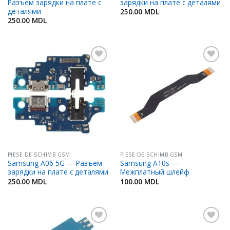
Разъем зарядки на плате с
зарядки на плате с деталями
деталями
250.00
MDL
250.00
MDL
Adaugă
Adaugă
în
în
Favorite
Favorite
PIESE DE SCHIMB GSM
PIESE DE SCHIMB GSM
Samsung A06 5G — Разъем
Samsung A10s —
зарядки на плате с деталями
Межплатный шлейф
250.00
MDL
100.00
MDL