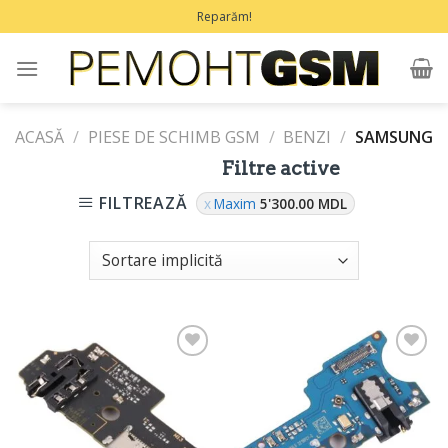
Treci
Reparăm!
la
conținut
ACASĂ
/
PIESE DE SCHIMB GSM
/
BENZI
/
SAMSUNG
Filtre active
FILTREAZĂ
Maxim
5'300.00
MDL
Adaugă
Adaugă
în
în
Favorite
Favorite