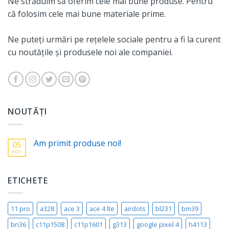
Ne străduim să oferim cele mai bune produse. Pentru
că folosim cele mai bune materiale prime.
Ne puteți urmări pe rețelele sociale pentru a fi la curent
cu noutățile și produsele noi ale companiei.
NOUTĂȚI
Am primit produse noi!
05
nov.
ETICHETE
11 pro
a328
ace 3
ace 4 lte
airdots
bl231
bm39
bn36
c11p1508
c11p1601
g313
google pixel 4
h4113