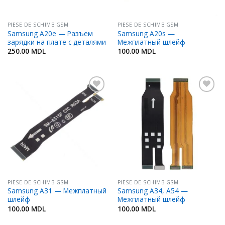
PIESE DE SCHIMB GSM
PIESE DE SCHIMB GSM
Samsung A20e — Разъем
Samsung A20s —
зарядки на плате с деталями
Межплатный шлейф
250.00
MDL
100.00
MDL
Adaugă
Adaugă
în
în
Favorite
Favorite
PIESE DE SCHIMB GSM
PIESE DE SCHIMB GSM
Samsung A31 — Межплатный
Samsung A34, A54 —
шлейф
Межплатный шлейф
100.00
MDL
100.00
MDL