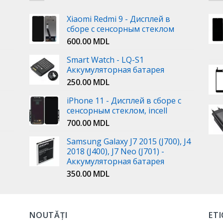
Xiaomi Redmi 9 - Дисплей в
сборе с сенсорным стеклом
600.00
MDL
Smart Watch - LQ-S1
Аккумуляторная батарея
250.00
MDL
iPhone 11 - Дисплей в сборе с
сенсорным стеклом, incell
700.00
MDL
Samsung Galaxy J7 2015 (J700), J4
2018 (J400), J7 Neo (J701) -
Аккумуляторная батарея
350.00
MDL
NOUTĂȚI
ET