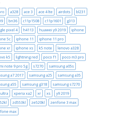
pro
a328
ace 3
ace 4 lte
airdots
bl231
39
bn36
c11p1508
c11p1601
g313
gle pixel 4
h4113
huawei y9 2019
iphone
one 5c
iphone 11
iphone 11 pro
one xr
iphone xs
k5 note
lenovo a328
ovo k5
lightning red
poco f1
poco m3 pro
mi note 9 pro 5g
s7270
samsung a05s
sung a7 2017
samsung a25
samsung a35
sung a55
samsung g318
samsung s7270
ultra
xperia xa2
xr
xs
y9 2019
52kl
zd553kl
ze520kl
zenfone 3 max
fone max