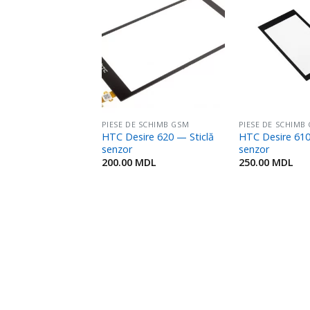
Adaugă
Adaugă
în
în
Favorite
Favorite
E SCHIMB GSM
PIESE DE SCHIMB GSM
PIESE DE SCHIMB
 P780 — Buclă
HTC Desire 620 — Sticlă
HTC Desire 610
SIM și card de
senzor
senzor
e
200.00
MDL
250.00
MDL
MDL