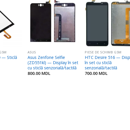
Adaugă
Adaugă
Adaug
în
în
în
Favorite
Favorite
Favori
 GSM
ASUS
PIESE DE SCHIMB GSM
 — Sticlă
Asus Zenfone Selfie
HTC Desire 516 — Disp
(ZD551kl) — Display în set
în set cu sticlă
cu sticlă senzorială/tactilă
senzorială/tactilă
800.00
MDL
700.00
MDL