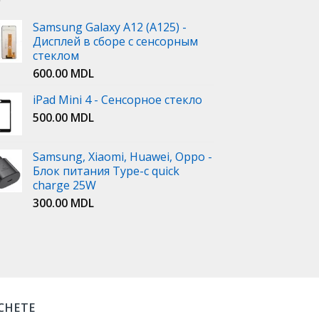
Samsung Galaxy A12 (A125) -
Дисплей в сборе с сенсорным
стеклом
600.00
MDL
iPad Mini 4 - Сенсорное стекло
500.00
MDL
Samsung, Xiaomi, Huawei, Oppo -
Блок питания Type-c quick
charge 25W
300.00
MDL
ICHETE