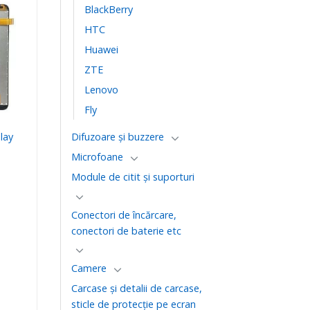
BlackBerry
ă
HTC
te
Huawei
ZTE
Lenovo
Fly
lay
Difuzoare și buzzere
Microfoane
Module de citit și suporturi
Conectori de încărcare,
conectori de baterie etc
Camere
Carcase şi detalii de carcase,
sticle de protecţie pe ecran