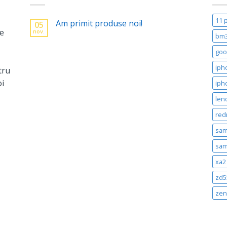
11 
Am primit produse noi!
05
ne
nov.
bm
goo
iph
tru
oi
iph
len
red
sam
sam
xa2 
zd5
zen