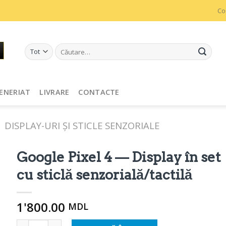
Co
Caută
după:
ENERIAT
LIVRARE
CONTACTE
DISPLAY-URI ȘI STICLE SENZORIALE
Google Pixel 4 — Display în set
cu sticlă senzorială/tactilă
1'800.00
MDL
Cantitate Google Pixel 4 - Дисплей в сборе с сенсорны