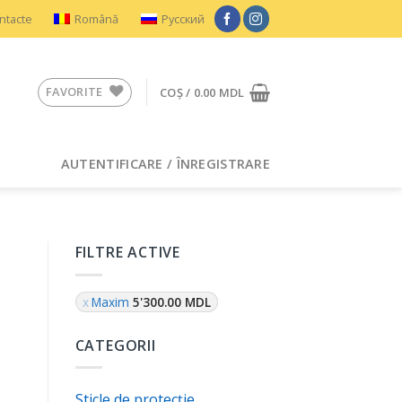
ntacte
Română
Русский
FAVORITE
COȘ /
0.00
MDL
AUTENTIFICARE / ÎNREGISTRARE
FILTRE ACTIVE
Maxim
5'300.00
MDL
CATEGORII
Sticle de protecție
м стеклом