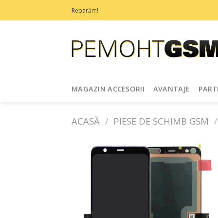
Treci
Reparăm!
la
conținut
MAGAZIN ACCESORII
AVANTAJE
PART
ACASĂ
/
PIESE DE SCHIMB GSM
/
Adaugă
în
Favorite