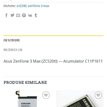
Etichete:
zc520tl
,
zenfone 3 max
DESCRIERE
RECENZII (0)
Asus ZenFone 3 Max (ZC520tl) — Acumulator C11P1611
PRODUSE SIMILARE
Adaugă
Adaugă
în
în