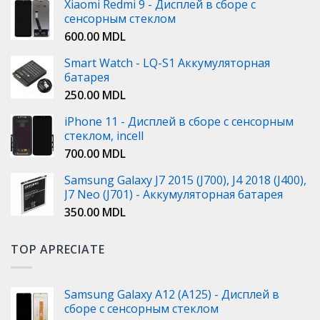
Xiaomi Redmi 9 - Дисплей в сборе с
сенсорным стеклом
600.00
MDL
Smart Watch - LQ-S1 Аккумуляторная
батарея
250.00
MDL
iPhone 11 - Дисплей в сборе с сенсорным
стеклом, incell
700.00
MDL
Samsung Galaxy J7 2015 (J700), J4 2018 (J400),
J7 Neo (J701) - Аккумуляторная батарея
350.00
MDL
TOP APRECIATE
Samsung Galaxy A12 (A125) - Дисплей в
сборе с сенсорным стеклом