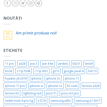
NOUTĂȚI
Am primit produse noi!
05
nov.
ETICHETE
11 pro
a328
ace 3
ace 4 lte
airdots
bl231
bm39
bn36
c11p1508
c11p1601
g313
google pixel 4
h4113
huawei y9 2019
iphone
iphone 5c
iphone 11
iphone 11 pro
iphone xr
iphone xs
k5 note
lenovo a328
lenovo k5
lightning red
poco f1
poco m3 pro
redmi note 9 pro 5g
s7270
samsung a05s
samsung a7 2017