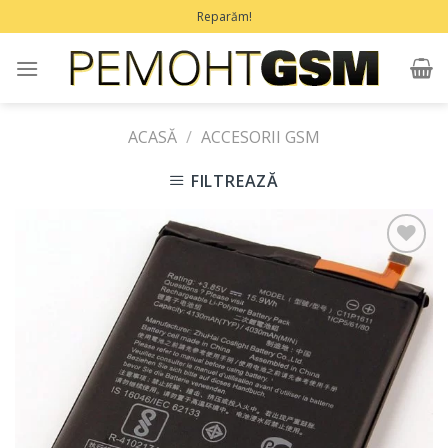
Treci
Reparăm!
la
conținut
ACASĂ
/
ACCESORII GSM
FILTREAZĂ
Adaugă
în
Favorite