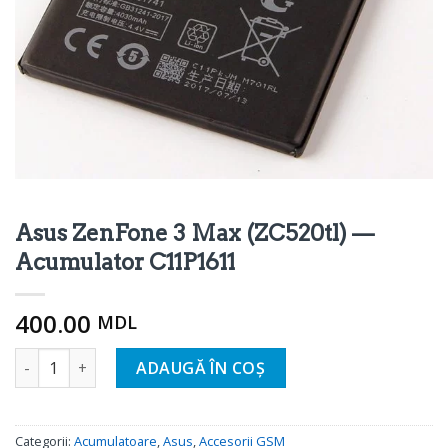
Asus ZenFone 3 Max (ZC520tl) —
Acumulator C11P1611
400.00
MDL
Cantitate Asus ZenFone 3 Max (ZC520tl) - Аккумуляторная
ADAUGĂ ÎN COȘ
Categorii:
Acumulatoare
,
Asus
,
Accesorii GSM