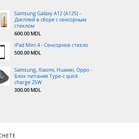
Samsung Galaxy A12 (A125) -
Дисплей в сборе с сенсорным
стеклом
600.00
MDL
iPad Mini 4 - Сенсорное стекло
500.00
MDL
Samsung, Xiaomi, Huawei, Oppo -
Блок питания Type-c quick
charge 25W
300.00
MDL
ICHETE