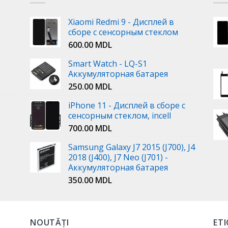
Xiaomi Redmi 9 - Дисплей в
сборе с сенсорным стеклом
600.00
MDL
Smart Watch - LQ-S1
Аккумуляторная батарея
250.00
MDL
iPhone 11 - Дисплей в сборе с
сенсорным стеклом, incell
700.00
MDL
Samsung Galaxy J7 2015 (J700), J4
2018 (J400), J7 Neo (J701) -
Аккумуляторная батарея
350.00
MDL
NOUTĂȚI
ET