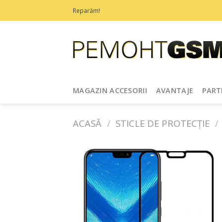
Treci
Reparăm!
la
conținut
MAGAZIN ACCESORII
AVANTAJE
PART
ACASĂ
/
STICLE DE PROTECȚIE
/
Adaugă
în
Favorite