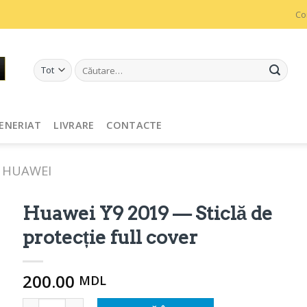
Co
Caută
după:
ENERIAT
LIVRARE
CONTACTE
HUAWEI
Huawei Y9 2019 — Sticlă de
protecție full cover
200.00
MDL
Cantitate Huawei Y9 2019 - Защитное стекло full cover