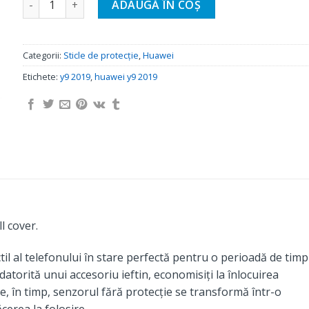
ADAUGĂ ÎN COȘ
Categorii:
Sticle de protecție
,
Huawei
Etichete:
y9 2019
,
huawei y9 2019
 cover.
til al telefonului în stare perfectă pentru o perioadă de timp
 datorită unui accesoriu ieftin, economisiți la înlocuirea
e, în timp, senzorul fără protecție se transformă într-o
ăcerea la folosire.