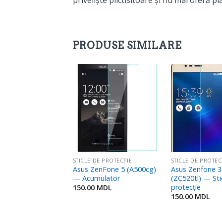
PRODUSE SIMILARE
Adaugă
Adaugă
în
în
Favorite
Favorite
E PROTECȚIE
STICLE DE PROTECȚIE
STICLE DE PROTEC
Honor 9 lite —
Asus ZenFone 5 (A500cg)
Asus Zenfone 3
e protecție full
— Acumulator
(ZC520tl) — Sti
protecție
150.00
MDL
MDL
150.00
MDL