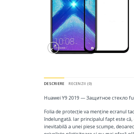
DESCRIERE
RECENZII (0)
Huawei Y9 2019 — Защитное стекло full
Folia de protecție va menține ecranul tac
îndelungată. Iar principalul fapt este că,
inevitabilă a unei piese scumpe, deoarec
priveliște plictisitoare și nu mai oferă pl