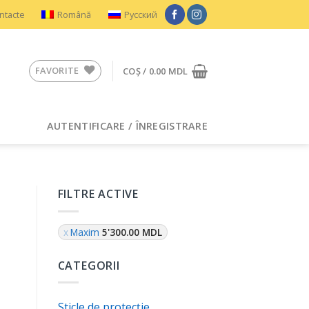
ntacte
Română
Русский
FAVORITE
COȘ /
0.00
MDL
AUTENTIFICARE / ÎNREGISTRARE
FILTRE ACTIVE
Maxim
5'300.00
MDL
CATEGORII
Sticle de protecție