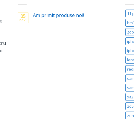
11 
Am primit produse noi!
05
ne
nov.
bm
goo
iph
tru
oi
iph
len
red
sam
sam
xa2 
zd5
zen