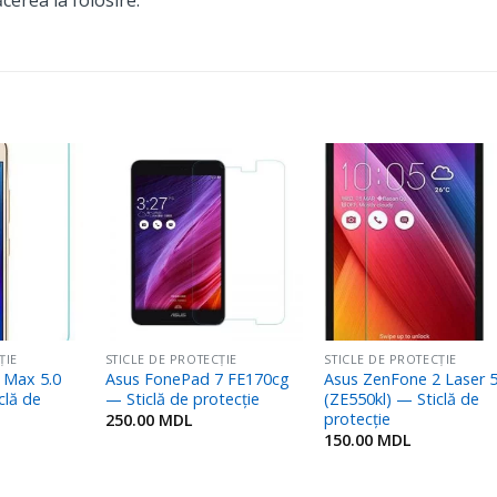
Adaugă
Adaugă
Adaug
în
în
în
Favorite
Favorite
Favori
ȚIE
STICLE DE PROTECȚIE
STICLE DE PROTECȚIE
 Max 5.0
Asus FonePad 7 FE170cg
Asus ZenFone 2 Laser 5
clă de
— Sticlă de protecție
(ZE550kl) — Sticlă de
protecție
250.00
MDL
150.00
MDL