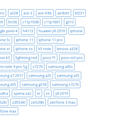
pro
a328
ace 3
ace 4 lte
airdots
bl231
39
bn36
c11p1508
c11p1601
g313
gle pixel 4
h4113
huawei y9 2019
iphone
one 5c
iphone 11
iphone 11 pro
one xr
iphone xs
k5 note
lenovo a328
ovo k5
lightning red
poco f1
poco m3 pro
mi note 9 pro 5g
s7270
samsung a05s
sung a7 2017
samsung a25
samsung a35
sung a55
samsung g318
samsung s7270
ultra
xperia xa2
xr
xs
y9 2019
52kl
zd553kl
ze520kl
zenfone 3 max
fone max