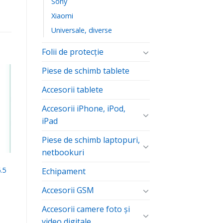
Sony
Xiaomi
Universale, diverse
Folii de protecţie
Piese de schimb tablete
Accesorii tablete
ă
te
Accesorii iPhone, iPod,
iPad
Piese de schimb laptopuri,
netbookuri
.5
Echipament
Accesorii GSM
Accesorii camere foto şi
video digitale