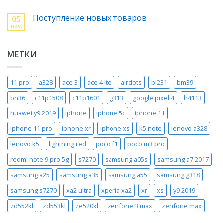
Поступление новых товаров
05
nov.
МЕТКИ
11 pro
a328
ace 3
ace 4 lte
airdots
bl231
bm39
bn36
c11p1508
c11p1601
g313
google pixel 4
h4113
huawei y9 2019
iphone
iphone 5c
iphone 11
iphone 11 pro
iphone xr
iphone xs
k5 note
lenovo a328
lenovo k5
lightning red
poco f1
poco m3 pro
redmi note 9 pro 5g
s7270
samsung a05s
samsung a7 2017
samsung a25
samsung a35
samsung a55
samsung g318
samsung s7270
xa2 ultra
xperia xa2
xr
xs
y9 2019
zd552kl
zd553kl
ze520kl
zenfone 3 max
zenfone max