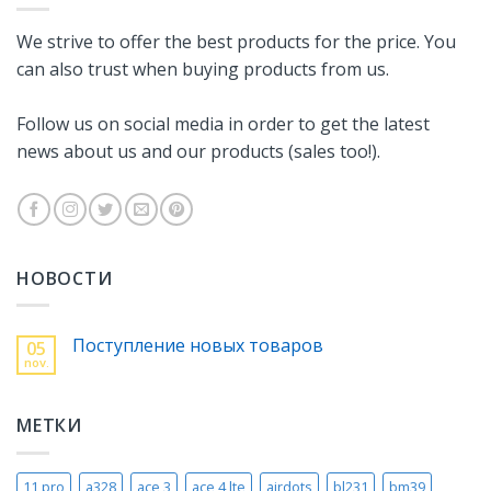
We strive to offer the best products for the price. You
can also trust when buying products from us.
Follow us on social media in order to get the latest
news about us and our products (sales too!).
НОВОСТИ
Поступление новых товаров
05
nov.
МЕТКИ
11 pro
a328
ace 3
ace 4 lte
airdots
bl231
bm39