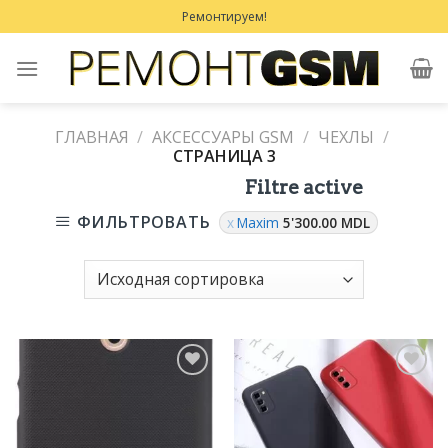
Skip
Ремонтируем!
to
content
ГЛАВНАЯ
/
АКСЕССУАРЫ GSM
/
ЧЕХЛЫ
/
СТРАНИЦА 3
Filtre active
ФИЛЬТРОВАТЬ
Maxim
5'300.00
MDL
Добавить
Добавить
в
в
Избранное
Избранное