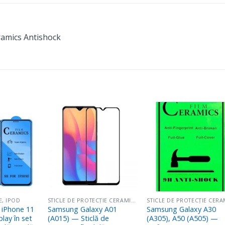
ramics Antishock
Adaugă
Adaugă
Adaug
în
în
în
Favorite
Favorite
Favori
E, IPOD
STICLE DE PROTECȚIE CERAMICS
 iPhone 11
Samsung Galaxy A01
Samsung Galaxy A30
lay în set
(A015) — Sticlă de
(A305), A50 (A505) —