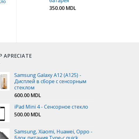
батарея
кло
350.00
MDL
P APRECIATE
Samsung Galaxy A12 (A125) -
Дисплей в сборе с сенсорным
стеклом
600.00
MDL
iPad Mini 4 - Сенсорное стекло
500.00
MDL
Samsung, Xiaomi, Huawei, Oppo -
Блок питания Type-c quick