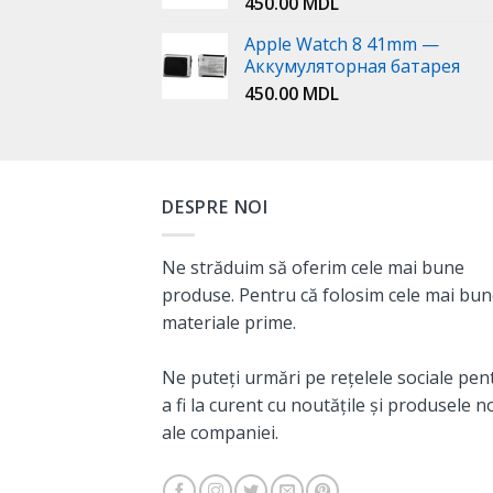
450.00
MDL
Apple Watch 8 41mm —
Аккумуляторная батарея
450.00
MDL
DESPRE NOI
Ne străduim să oferim cele mai bune
produse. Pentru că folosim cele mai bu
materiale prime.
Ne puteți urmări pe rețelele sociale pen
a fi la curent cu noutățile și produsele n
ale companiei.