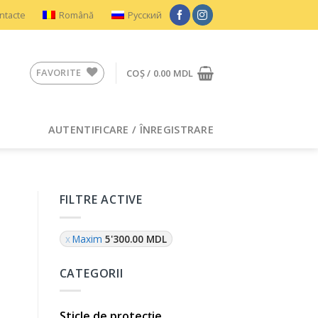
ntacte
Română
Русский
FAVORITE
COȘ /
0.00
MDL
AUTENTIFICARE / ÎNREGISTRARE
FILTRE ACTIVE
Maxim
5'300.00
MDL
CATEGORII
Sticle de protecție
ntishock