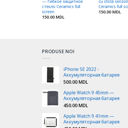
s full screen
— Гибкое защитное
cu sticlă senzori
стекло Ceramics full
Ceramics full s
MDL
screen
150.00
MDL
150.00
MDL
PRODUSE NOI
iPhone SE 2022 -
Аккумуляторная батарея
500.00
MDL
Apple Watch 9 45mm —
Аккумуляторная батарея
450.00
MDL
Apple Watch 9 41mm —
Аккумуляторная батарея