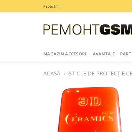
Treci
Reparăm!
la
conținut
MAGAZIN ACCESORII
AVANTAJE
PART
ACASĂ
/
STICLE DE PROTECȚIE C
Adaugă
în
Favorite