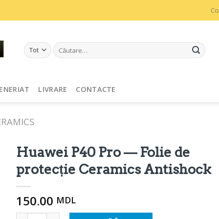
Co
Caută
după:
ENERIAT
LIVRARE
CONTACTE
ERAMICS
Huawei P40 Pro — Folie de
protecție Ceramics Antishock
150.00
MDL
Cantitate Huawei P40 Pro - Защитная пленка Ceramics A