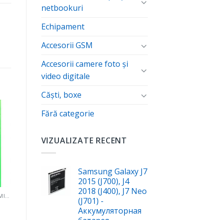
netbookuri
Echipament
Accesorii GSM
Accesorii camere foto şi
video digitale
Căști, boxe
Fără categorie
ă
VIZUALIZATE RECENT
te
Samsung Galaxy J7
2015 (J700), J4
2018 (J400), J7 Neo
STICLE DE PROTECȚIE CERAMICS
(J701) -
Аккумуляторная