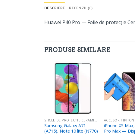
DESCRIERE
RECENZII (0)
Huawei P40 Pro — Folie de protecție Ce
PRODUSE SIMILARE
Adaugă
Adaugă
în
în
Favorite
Favorite
II IPHONE, IPOD
STICLE DE PROTECȚIE CERAMICS
ACCESORII IPHON
7, iPhone 8 —
Samsung Galaxy A71
iPhone XS Max,
e protecție flexibilă
(A715), Note 10 lite (N770)
Pro Max — Disp