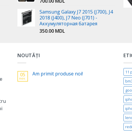
700.00
MDL
Samsung Galaxy J7 2015 (J700), J4
2018 (J400), J7 Neo (J701) -
Аккумуляторная батарея
350.00
MDL
NOUTĂȚI
ET
11 
Am primit produse noi!
05
ne
nov.
bm
goo
iph
tru
oi
iph
len
red