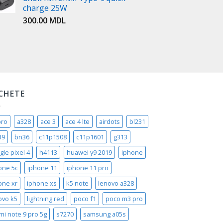
charge 25W
300.00
MDL
ICHETE
pro
a328
ace 3
ace 4 lte
airdots
bl231
39
bn36
c11p1508
c11p1601
g313
gle pixel 4
h4113
huawei y9 2019
iphone
one 5c
iphone 11
iphone 11 pro
one xr
iphone xs
k5 note
lenovo a328
ovo k5
lightning red
poco f1
poco m3 pro
mi note 9 pro 5g
s7270
samsung a05s