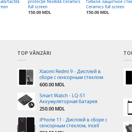
ală/tactilă
protecție flexibilă Ceramics
Гибкое защитное сте
creen
full screen
Ceramics full screen
150.00
MDL
150.00
MDL
TOP VÂNZĂRI
TO
Xiaomi Redmi 9 - Дисплей в
сборе с сенсорным стеклом
600.00
MDL
Smart Watch - LQ-S1
Аккумуляторная батарея
250.00
MDL
iPhone 11 - Дисплей в сборе с
сенсорным стеклом, incell