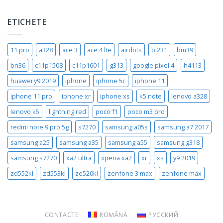
ETICHETE
11 pro
a328
ace 3
ace 4 lte
airdots
bl231
bm39
bn36
c11p1508
c11p1601
g313
google pixel 4
h4113
huawei y9 2019
iphone
iphone 5c
iphone 11
iphone 11 pro
iphone xr
iphone xs
k5 note
lenovo a328
lenovo k5
lightning red
poco f1
poco m3 pro
redmi note 9 pro 5g
s7270
samsung a05s
samsung a7 2017
samsung a25
samsung a35
samsung a55
samsung g318
samsung s7270
xa2 ultra
xperia xa2
xr
xs
y9 2019
zd552kl
zd553kl
ze520kl
zenfone 3 max
zenfone max
CONTACTE
ROMÂNĂ
РУССКИЙ