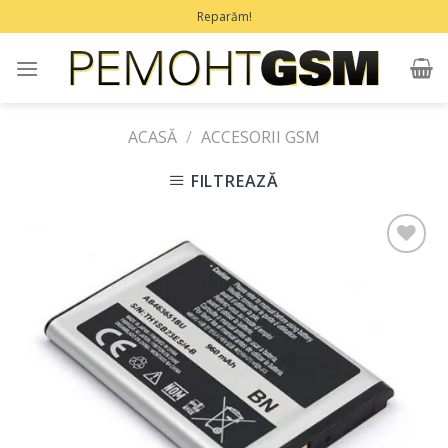
Treci
Reparăm!
la
conținut
ACASĂ
/
ACCESORII GSM
FILTREAZĂ
Adaugă
în
Favorite