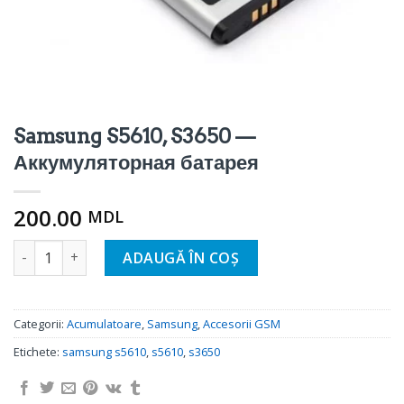
Samsung S5610, S3650 —
Аккумуляторная батарея
200.00
MDL
Cantitate Samsung S5610, S3650 - Аккумуляторная батаре
ADAUGĂ ÎN COȘ
Categorii:
Acumulatoare
,
Samsung
,
Accesorii GSM
Etichete:
samsung s5610
,
s5610
,
s3650