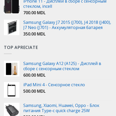
iPhone 11 - Дисплей в сборе с сенсорным
стеклом, incell
700.00
MDL
Samsung Galaxy J7 2015 (J700), J4 2018 (J400),
J7 Neo (J701) - Аккумуляторная батарея
350.00
MDL
TOP APRECIATE
Samsung Galaxy A12 (A125) - Дисплей в
сборе с сенсорным стеклом
600.00
MDL
iPad Mini 4 - Сенсорное стекло
500.00
MDL
Samsung, Xiaomi, Huawei, Oppo - Блок
питания Type-c quick charge 25W