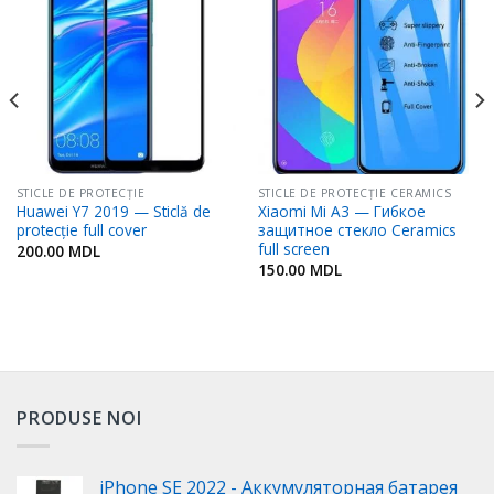
Adaugă
Adaugă
în
în
Favorite
Favorite
STICLE DE PROTECȚIE
STICLE DE PROTECȚIE CERAMICS
Huawei Y7 2019 — Sticlă de
Xiaomi Mi A3 — Гибкое
protecție full cover
защитное стекло Ceramics
full screen
200.00
MDL
150.00
MDL
PRODUSE NOI
iPhone SE 2022 - Аккумуляторная батарея