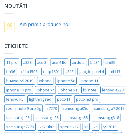
NOUTĂȚI
Am primit produse noi!
05
nov.
ETICHETE
11 pro
a328
ace 3
ace 4 lte
airdots
bl231
bm39
bn36
c11p1508
c11p1601
g313
google pixel 4
h4113
huawei y9 2019
iphone
iphone 5c
iphone 11
iphone 11 pro
iphone xr
iphone xs
k5 note
lenovo a328
lenovo k5
lightning red
poco f1
poco m3 pro
redmi note 9 pro 5g
s7270
samsung a05s
samsung a7 2017
samsung a25
samsung a35
samsung a55
samsung g318
samsung s7270
xa2 ultra
xperia xa2
xr
xs
y9 2019