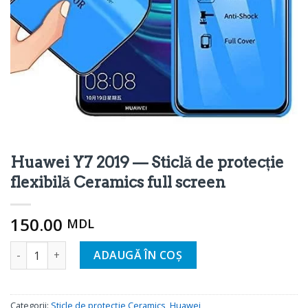
Huawei Y7 2019 — Sticlă de protecție
flexibilă Ceramics full screen
150.00
MDL
Cantitate Huawei Y7 2019 - Гибкое защитное стекло Cerami
ADAUGĂ ÎN COȘ
Categorii:
Sticle de protecție Ceramics
,
Huawei