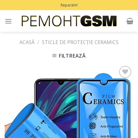
Treci
Reparăm!
la
conținut
ACASĂ
/
STICLE DE PROTECȚIE CERAMICS
FILTREAZĂ
Adaugă
în
Favorite