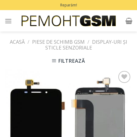
Treci
Reparăm!
la
conținut
ACASĂ
/
PIESE DE SCHIMB GSM
/
DISPLAY-URI ȘI
STICLE SENZORIALE
FILTREAZĂ
Adaugă
în
Favorite