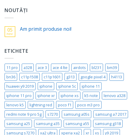
NOUTĂȚI
Am primit produse noi!
05
nov.
ETICHETE
11 pro
a328
ace 3
ace 4 lte
airdots
bl231
bm39
bn36
c11p1508
c11p1601
g313
google pixel 4
h4113
huawei y9 2019
iphone
iphone 5c
iphone 11
iphone 11 pro
iphone xr
iphone xs
k5 note
lenovo a328
lenovo k5
lightning red
poco f1
poco m3 pro
redmi note 9 pro 5g
s7270
samsung a05s
samsung a7 2017
samsung a25
samsung a35
samsung a55
samsung g318
samsung s7270
xa2 ultra
xperia xa2
xr
xs
y9 2019