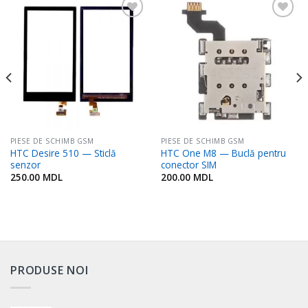
Adaugă
Adaugă
în
în
Favorite
Favorite
PIESE DE SCHIMB GSM
PIESE DE SCHIMB GSM
HTC Desire 510 — Sticlă
HTC One M8 — Buclă pentru
senzor
conector SIM
250.00
MDL
200.00
MDL
PRODUSE NOI