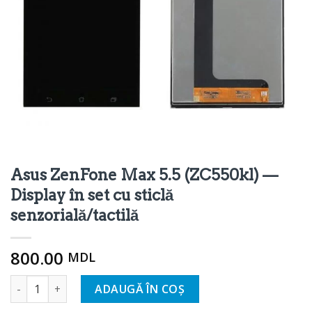
Asus ZenFone Max 5.5 (ZC550kl) —
Display în set cu sticlă
senzorială/tactilă
800.00
MDL
Cantitate Asus ZenFone Max 5.5 (ZC550kl) - Дисплей в сб
ADAUGĂ ÎN COȘ