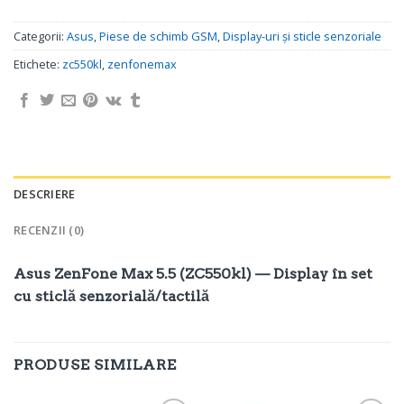
Categorii:
Asus
,
Piese de schimb GSM
,
Display-uri și sticle senzoriale
Etichete:
zc550kl
,
zenfonemax
DESCRIERE
RECENZII (0)
Asus ZenFone Max 5.5 (ZC550kl) — Display în set
cu sticlă senzorială/tactilă
PRODUSE SIMILARE