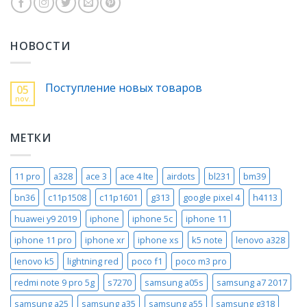
НОВОСТИ
Поступление новых товаров
05
nov.
МЕТКИ
11 pro
a328
ace 3
ace 4 lte
airdots
bl231
bm39
bn36
c11p1508
c11p1601
g313
google pixel 4
h4113
huawei y9 2019
iphone
iphone 5c
iphone 11
iphone 11 pro
iphone xr
iphone xs
k5 note
lenovo a328
lenovo k5
lightning red
poco f1
poco m3 pro
redmi note 9 pro 5g
s7270
samsung a05s
samsung a7 2017
samsung a25
samsung a35
samsung a55
samsung g318