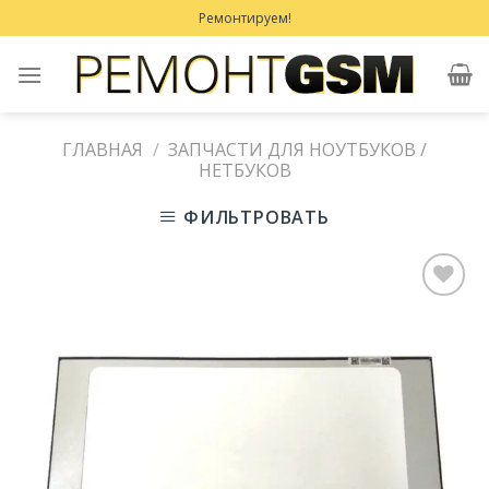
Skip
Ремонтируем!
to
content
ГЛАВНАЯ
/
ЗАПЧАСТИ ДЛЯ НОУТБУКОВ /
НЕТБУКОВ
ФИЛЬТРОВАТЬ
Добавить
в
Избранное