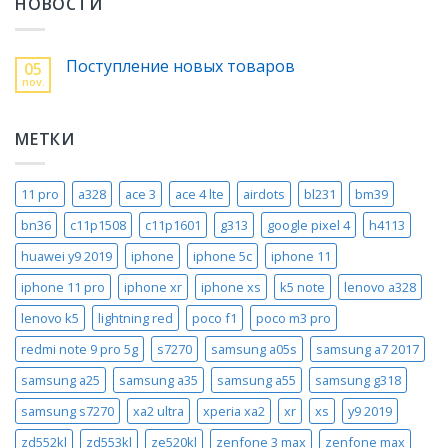
НОВОСТИ
Поступление новых товаров
05
nov.
МЕТКИ
11 pro
a328
ace 3
ace 4 lte
airdots
bl231
bm39
bn36
c11p1508
c11p1601
g313
google pixel 4
h4113
huawei y9 2019
iphone
iphone 5c
iphone 11
iphone 11 pro
iphone xr
iphone xs
k5 note
lenovo a328
lenovo k5
lightning red
poco f1
poco m3 pro
redmi note 9 pro 5g
s7270
samsung a05s
samsung a7 2017
samsung a25
samsung a35
samsung a55
samsung g318
samsung s7270
xa2 ultra
xperia xa2
xr
xs
y9 2019
zd552kl
zd553kl
ze520kl
zenfone 3 max
zenfone max