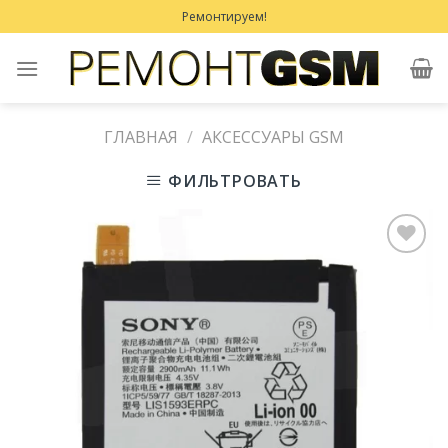
Skip
Ремонтируем!
to
content
ГЛАВНАЯ
/
АКСЕССУАРЫ GSM
ФИЛЬТРОВАТЬ
Добавить
в
Избранное