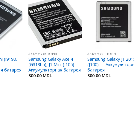
Добавить
Добавить
Добавит
в
в
в
Избранное
Избранное
Избранн
АККУМУЛЯТОРЫ
АККУМУЛЯТОРЫ
i (i9190,
Samsung Galaxy Ace 4
Samsung Galaxy J1 201
(G313hn), J1 Mini (J105) —
(J100) — Аккумулятор
ая батарея
Аккумуляторная батарея
батарея
300.00
MDL
300.00
MDL