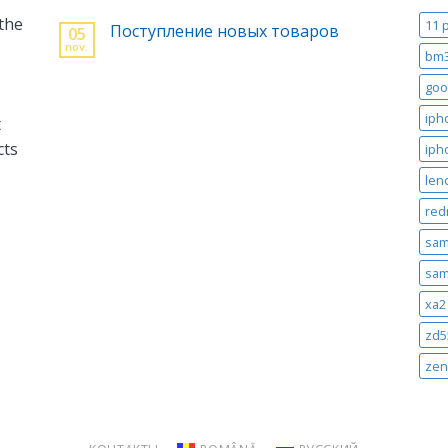
 the
11 
Поступление новых товаров
05
nov.
bm
goo
iph
t
cts
iph
len
red
sam
sam
xa2 
zd5
zen