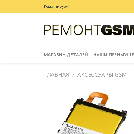
Skip
Ремонтируем!
to
content
МАГАЗИН ДЕТАЛЕЙ
НАШИ ПРЕИМУЩЕ
ГЛАВНАЯ
/
АКСЕССУАРЫ GSM
Добавить
в
Избранное