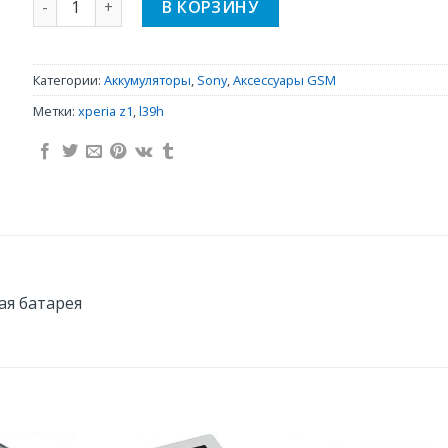
В КОРЗИНУ
Категории:
Аккумуляторы
,
Sony
,
Аксессуары GSM
Метки:
xperia z1
,
l39h
ая батарея