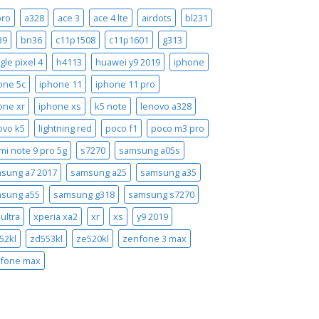
pro
a328
ace 3
ace 4 lte
airdots
bl231
39
bn36
c11p1508
c11p1601
g313
gle pixel 4
h4113
huawei y9 2019
iphone
one 5c
iphone 11
iphone 11 pro
one xr
iphone xs
k5 note
lenovo a328
ovo k5
lightning red
poco f1
poco m3 pro
mi note 9 pro 5g
s7270
samsung a05s
sung a7 2017
samsung a25
samsung a35
sung a55
samsung g318
samsung s7270
ultra
xperia xa2
xr
xs
y9 2019
52kl
zd553kl
ze520kl
zenfone 3 max
fone max