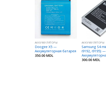
Добавить
Добавить
в
в
Избранное
Избранное
ЛЯТОРЫ
АККУМУЛЯТОРЫ
АККУМУЛЯТОРЫ
 Galaxy J2 (J200),
Doogee X5 —
Samsung S4 min
G361 —
Аккумуляторная батарея
i9192, i9195) —
ляторная батарея
Аккумуляторн
350.00
MDL
MDL
300.00
MDL