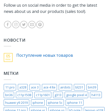
Follow us on social media in order to get the latest
news about us and our products (sales too!).
НОВОСТИ
Поступление новых товаров
05
nov.
МЕТКИ
11 pro
a328
ace 3
ace 4 lte
airdots
bl231
bm39
bn36
c11p1508
c11p1601
g313
google pixel 4
h4113
huawei y9 2019
iphone
iphone 5c
iphone 11
iphone 11 pro
iphone xr
iphone xs
k5 note
lenovo a328