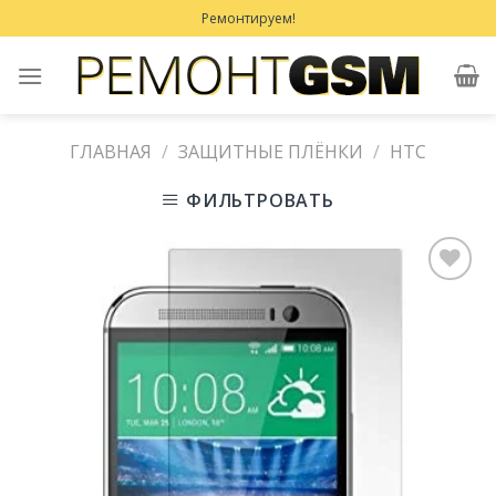
Skip
Ремонтируем!
to
content
ГЛАВНАЯ
/
ЗАЩИТНЫЕ ПЛЁНКИ
/
HTC
ФИЛЬТРОВАТЬ
Добавить
в
Избранное