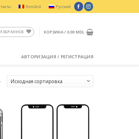
нтакты
Română
Русский
ИЗБРАННОЕ
КОРЗИНА /
0.00
MDL
АВТОРИЗАЦИЯ / РЕГИСТРАЦИЯ
в
ить
Добавить
в
ное
Избранное