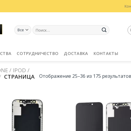
Ко
Искать:
СТВА
СОТРУДНИЧЕСТВО
ДОСТАВКА
КОНТАКТЫ
E / IPOD /
/
СТРАНИЦА
Отображение 25–36 из 175 результато
Добавить
Добав
в
в
Избранное
Избран