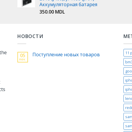
Аккумуляторная батарея
350.00
MDL
НОВОСТИ
МЕ
 the
11 
Поступление новых товаров
05
nov.
bm
goo
iph
t
cts
iph
len
red
sam
sam