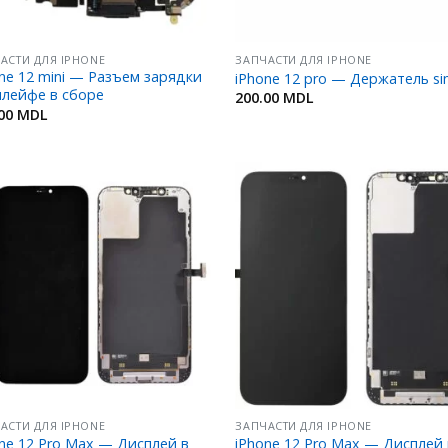
АСТИ ДЛЯ IPHONE
ЗАПЧАСТИ ДЛЯ IPHONE
ne 12 mini — Разъем зарядки
iPhone 12 pro — Держатель s
шлейфе в сборе
200.00
MDL
.00
MDL
Добавить
Добав
в
в
Избранное
Избран
АСТИ ДЛЯ IPHONE
ЗАПЧАСТИ ДЛЯ IPHONE
ne 12 Pro Max — Дисплей в
iPhone 12 Pro Max — Дисплей 