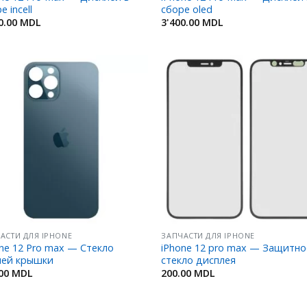
е incell
сборе oled
0.00
MDL
3'400.00
MDL
Добавить
Добав
в
в
Избранное
Избран
АСТИ ДЛЯ IPHONE
ЗАПЧАСТИ ДЛЯ IPHONE
ne 12 Pro max — Стекло
iPhone 12 pro max — Защитно
ней крышки
стекло дисплея
.00
MDL
200.00
MDL