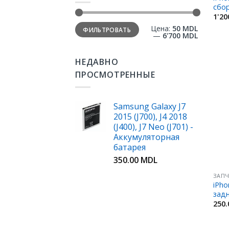
сбор
1'20
Цена:
50 MDL
ФИЛЬТРОВАТЬ
—
6'700 MDL
НЕДАВНО
ПРОСМОТРЕННЫЕ
Samsung Galaxy J7
2015 (J700), J4 2018
(J400), J7 Neo (J701) -
Аккумуляторная
батарея
350.00
MDL
ЗАПЧ
iPho
зад
250