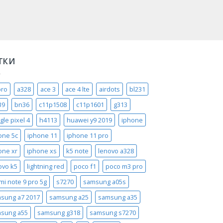
ТКИ
pro
a328
ace 3
ace 4 lte
airdots
bl231
39
bn36
c11p1508
c11p1601
g313
gle pixel 4
h4113
huawei y9 2019
iphone
one 5c
iphone 11
iphone 11 pro
one xr
iphone xs
k5 note
lenovo a328
ovo k5
lightning red
poco f1
poco m3 pro
mi note 9 pro 5g
s7270
samsung a05s
sung a7 2017
samsung a25
samsung a35
sung a55
samsung g318
samsung s7270