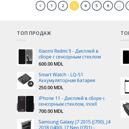
1
2
3
4
5
6
…
ТОП ПРОДАЖ
ТО
Xiaomi Redmi 9 - Дисплей в
сборе с сенсорным стеклом
600.00
MDL
Smart Watch - LQ-S1
Аккумуляторная батарея
250.00
MDL
iPhone 11 - Дисплей в сборе с
сенсорным стеклом, incell
700.00
MDL
Samsung Galaxy J7 2015 (J700), J4
2018 (J400), J7 Neo (J701) -