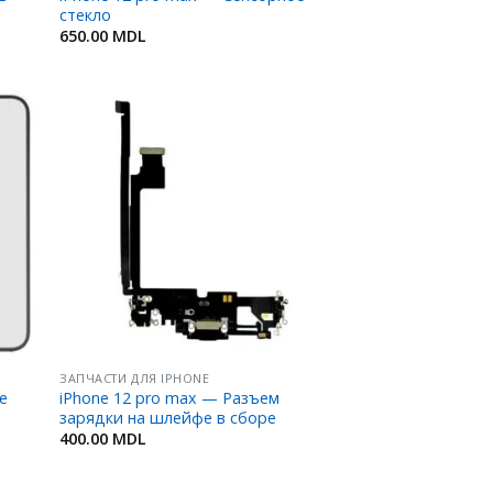
стекло
650.00
MDL
ить
Добавить
в
ное
Избранное
ЗАПЧАСТИ ДЛЯ IPHONE
е
iPhone 12 pro max — Разъем
зарядки на шлейфе в сборе
400.00
MDL