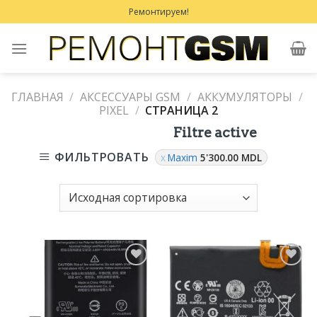
Skip
Ремонтируем!
to
content
ГЛАВНАЯ
/
АКСЕССУАРЫ GSM
/
АККУМУЛЯТОРЫ
/
PIXEL
/
СТРАНИЦА 2
Filtre active
ФИЛЬТРОВАТЬ
Maxim
5'300.00
MDL
Добавить
Добавить
в
в
Избранное
Избранное