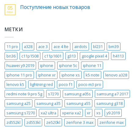
Поступление новых товаров
05
nov.
МЕТКИ
11 pro
a328
ace 3
ace 4 lte
airdots
bl231
bm39
bn36
c11p1508
c11p1601
g313
google pixel 4
h4113
huawei y9 2019
iphone
iphone 5c
iphone 11
iphone 11 pro
iphone xr
iphone xs
k5 note
lenovo a328
lenovo k5
lightning red
poco f1
poco m3 pro
redmi note 9 pro 5g
s7270
samsung a05s
samsung a7 2017
samsung a25
samsung a35
samsung a55
samsung g318
samsung s7270
xa2 ultra
xperia xa2
xr
xs
y9 2019
zd552kl
zd553kl
ze520kl
zenfone 3 max
zenfone max